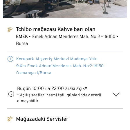
Tchibo mağazası Kahve barı olan
tchibo_logo
EMEK
Emek Adnan Menderes Mah. No:2
16150
Bursa
Korupark Alışveriş Merkezi Mudanya Yolu
9.Km Emek Adnan Menderes Mah. No:2 16150
Osmangazi/Bursa
Bugün 10:00 ila 22:00 arası açık*
* Açılış saatleri resmi tatil günlerinde geçerli
olmayabilir.
Mağazadaki Servisler
tchibo_logo