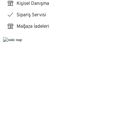
personal_services
Kişisel Danışma
checkmark
Sipariş Servisi
store_return
Mağaza İadeleri