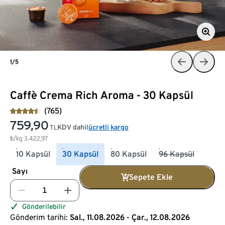
1/5
Caffè Crema Rich Aroma - 30 Kapsül
(765)
759,90
KDV dahil
ücretli kargo
TL
₺/kg
3.422,97
10 Kapsül
30 Kapsül
80 Kapsül
96 Kapsül
Sayı
Sepete Ekle
Gönderilebilir
Gönderim tarihi:
Sal., 11.08.2026 - Çar., 12.08.2026