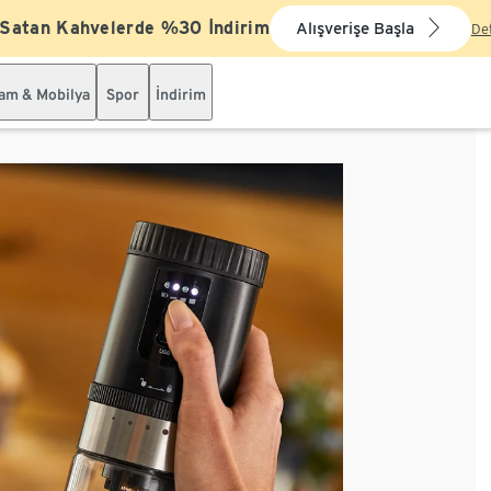
 Satan Kahvelerde %30 İndirim
Alışverişe Başla
De
şam & Mobilya
Spor
İndirim