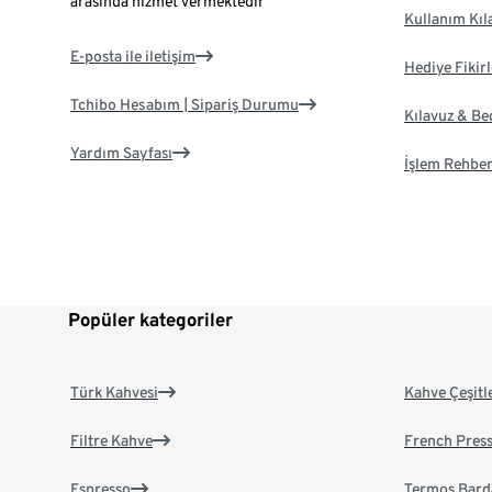
arasında hizmet vermektedir
Kullanım Kıl
E-posta ile iletişim
Hediye Fikirl
Tchibo Hesabım | Sipariş Durumu
Kılavuz & B
Yardım Sayfası
İşlem Rehber
Popüler kategoriler
Türk Kahvesi
Kahve Çeşitl
Filtre Kahve
French Pres
Espresso
Termos Bard