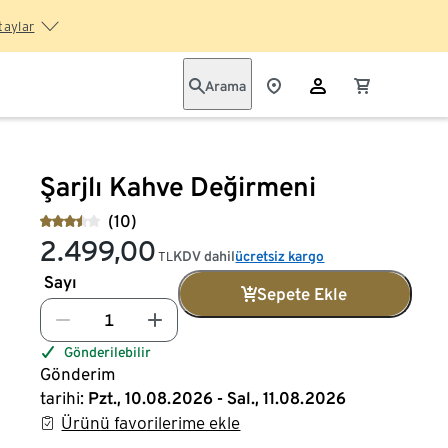
taylar
Arama
Şarjlı Kahve Değirmeni
(10)
2.499,00
KDV dahil
ücretsiz kargo
TL
Sayı
Sepete Ekle
Gönderilebilir
Gönderim
tarihi:
Pzt., 10.08.2026 - Sal., 11.08.2026
Ürünü favorilerime ekle