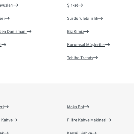
avuzları
Şirket
eri
Sürdürülebilirlik
eden Danışmanı
Biz Kimiz
i
Kurumsal Müşteriler
Tchibo Trends
eri
Moka Pot
s Kahve
Filtre Kahve Makinesi
ak
Kapsül Kahve