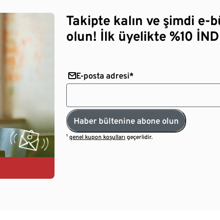
Takipte kalın ve şimdi e-
olun! İlk üyelikte %10 İNDİ
E-posta adresi*
Haber bültenine abone olun
¹
genel kupon koşulları
geçerlidir.