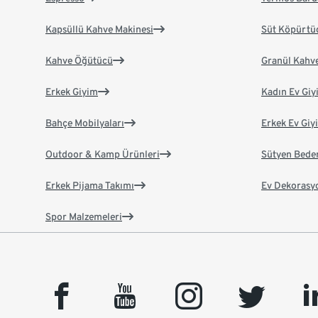
Kapsüllü Kahve Makinesi
Süt Köpürtü
Kahve Öğütücü
Granül Kahv
Erkek Giyim
Kadın Ev Giy
Bahçe Mobilyaları
Erkek Ev Giy
Outdoor & Kamp Ürünleri
Sütyen Bede
Erkek Pijama Takımı
Ev Dekorasy
Spor Malzemeleri
facebook
youtube
instagram
twitter
link