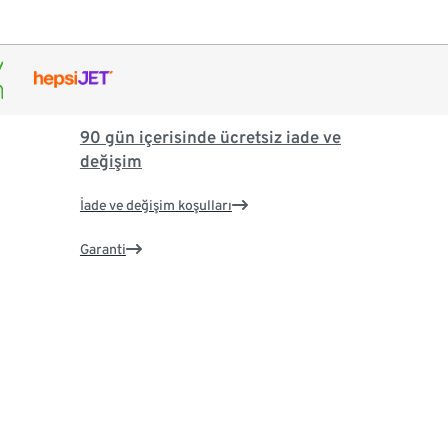
90 gün içerisinde ücretsiz iade ve
değişim
İade ve değişim koşulları
Garanti