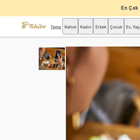
En Çok
Tema
Kahve
Kadın
Erkek
Çocuk
Ev, Ya