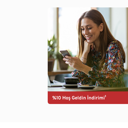
%10 Hoş Geldin İndirimi¹