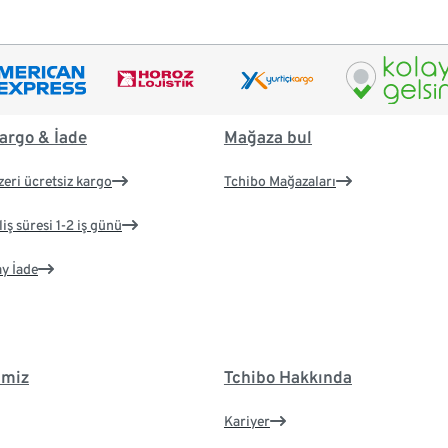
argo & İade
Mağaza bul
zeri ücretsiz kargo
Tchibo Mağazaları
iş süresi 1-2 iş günü
ay İade
imiz
Tchibo Hakkında
Kariyer