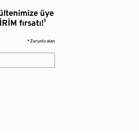
bültenimize üye
RİM fırsatı!¹
* Zorunlu alan