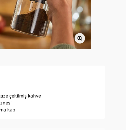
aze çekilmiş kahve
aznesi
ama kabı