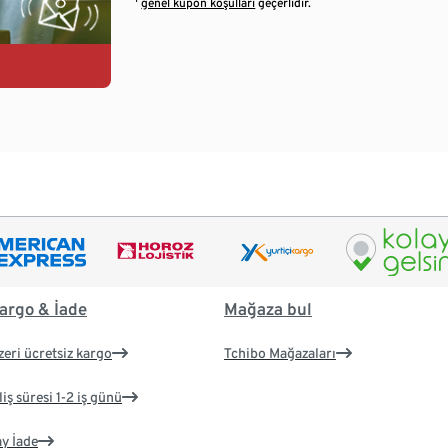
¹
genel kupon koşulları
geçerlidir.
argo & İade
Mağaza bul
zeri ücretsiz kargo
Tchibo Mağazaları
iş süresi 1-2 iş günü
ay İade