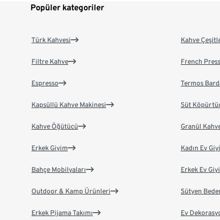
Popüler kategoriler
Türk Kahvesi
Kahve Çeşitl
Filtre Kahve
French Pres
Espresso
Termos Bard
Kapsüllü Kahve Makinesi
Süt Köpürtü
Kahve Öğütücü
Granül Kahv
Erkek Giyim
Kadın Ev Giy
Bahçe Mobilyaları
Erkek Ev Giy
Outdoor & Kamp Ürünleri
Sütyen Bede
Erkek Pijama Takımı
Ev Dekorasy