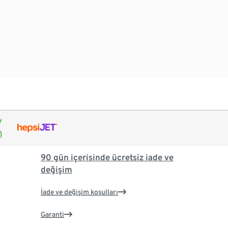
90 gün içerisinde ücretsiz iade ve
değişim
İade ve değişim koşulları
Garanti