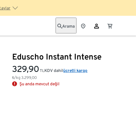
taylar
Arama
Eduscho Instant Intense
329,90
KDV dahil
ücretli kargo
TL
₺/kg
3.299,00
Şu anda mevcut değil