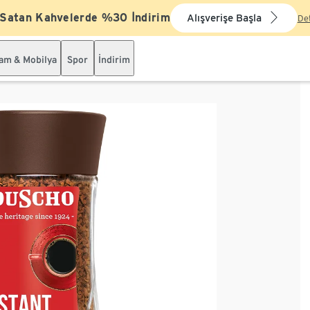
 Satan Kahvelerde %30 İndirim
Alışverişe Başla
De
şam & Mobilya
Spor
İndirim