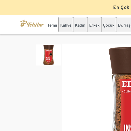
En Çok
Tema
Kahve
Kadın
Erkek
Çocuk
Ev, Ya