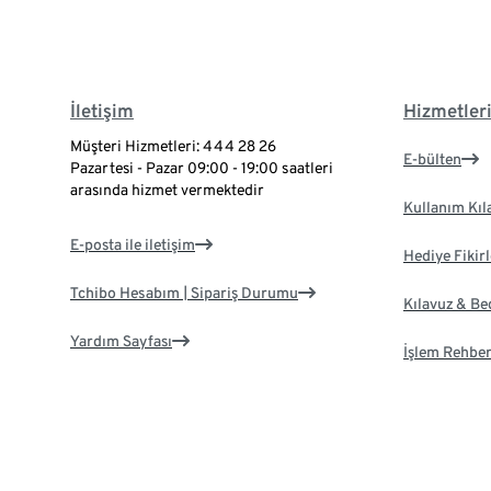
İletişim
Hizmetler
Müşteri Hizmetleri: 444 28 26
E-bülten
Pazartesi - Pazar 09:00 - 19:00 saatleri
arasında hizmet vermektedir
Kullanım Kıl
E-posta ile iletişim
Hediye Fikirl
Tchibo Hesabım | Sipariş Durumu
Kılavuz & B
Yardım Sayfası
İşlem Rehber