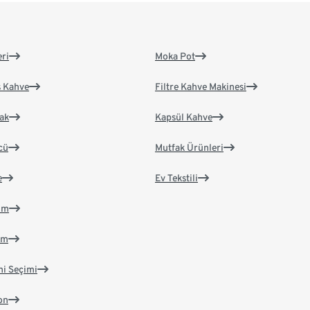
eri
Moka Pot
s Kahve
Filtre Kahve Makinesi
ak
Kapsül Kahve
cü
Mutfak Ürünleri
e
Ev Tekstili
im
im
ni Seçimi
on