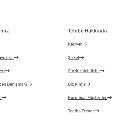
imiz
Tchibo Hakkında
Kariyer
avuzları
Şirket
eri
Sürdürülebilirlik
eden Danışmanı
Biz Kimiz
i
Kurumsal Müşteriler
Tchibo Trends