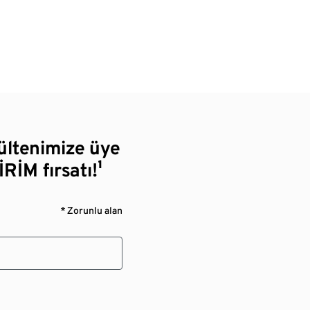
bültenimize üye
RİM fırsatı!¹
* Zorunlu alan