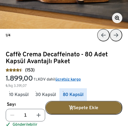
1/4
Caffè Crema Decaffeinato - 80 Adet
Kapsül Avantajlı Paket
(153)
1.899,00
KDV dahil
ücretsiz kargo
TL
₺/kg
3.391,07
10 Kapsül
30 Kapsül
80 Kapsül
Sayı
Sepete Ekle
Gönderilebilir