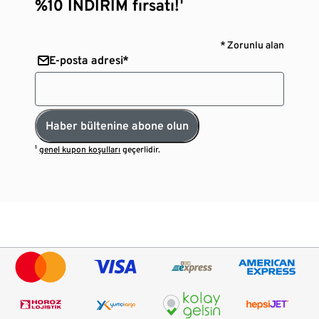
%10 İNDİRİM fırsatı!¹
* Zorunlu alan
E-posta adresi*
Haber bültenine abone olun
¹
genel kupon koşulları
geçerlidir.