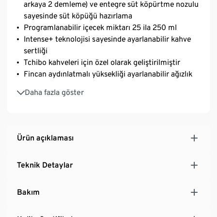
arkaya 2 demleme) ve entegre süt köpürtme nozulu
sayesinde süt köpüğü hazırlama
Programlanabilir içecek miktarı 25 ila 250 ml
Intense+ teknolojisi sayesinde ayarlanabilir kahve
sertliği
Tchibo kahveleri için özel olarak geliştirilmiştir
Fincan aydınlatmalı yüksekliği ayarlanabilir ağızlık
Çıkarılabilir demleme grubu sayesinde kolay
Daha fazla göster
temizlik
Tasarruf sağlayan tasarım: sadece 18 cm
genişliğinde
Ürün açıklaması
Teknik Detaylar
Bakım