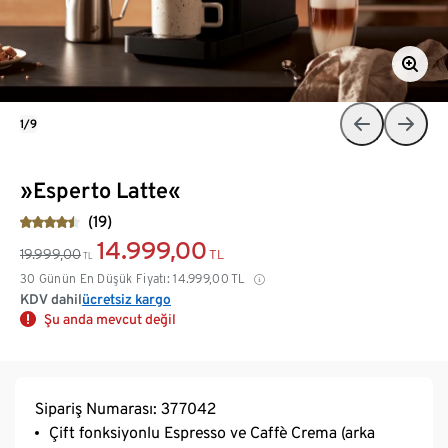
1/9
»Esperto Latte«
(19)
14.999,00
19.999,00
TL
TL
30 Günün En Düşük Fiyatı:
14.999,00
TL
KDV dahil
ücretsiz kargo
Şu anda mevcut değil
Sipariş Numarası: 377042
Çift fonksiyonlu Espresso ve Caffè Crema (arka