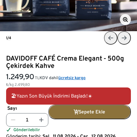
1/4
DAVIDOFF CAFÉ Crema Elegant - 500g
Çekirdek Kahve
1.249,90
KDV dahil
ücretsiz kargo
TL
₺/kg
2.499,80
🏖️Yazın Son Büyük İndirimi Başladı!☀️
Sayı
Sepete Ekle
Gönderilebilir
Gönderim tarihi:
Sal., 11.08.2026 - Çar., 12.08.2026