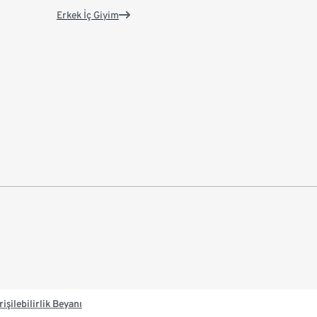
Erkek İç Giyim
rişilebilirlik Beyanı