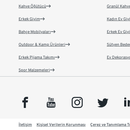
Kahve Öğütücü
Granül Kahv
Erkek Giyim
Kadın Ev Giy
Bahçe Mobilyaları
Erkek Ev Giy
Outdoor & Kamp Ürünleri
Sütyen Bede
Erkek Pijama Takımı
Ev Dekorasy
Spor Malzemeleri
facebook
youtube
instagram
twitter
link
İletişim
Kişisel Verilerin Korunması
Çerez ve Tanımlama Te