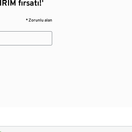
RİM fırsatı!¹
* Zorunlu alan