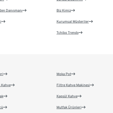
eden Danışmanı
Biz Kimiz
i
Kurumsal Müşteriler
Tchibo Trends
eri
Moka Pot
s Kahve
Filtre Kahve Makinesi
ak
Kapsül Kahve
cü
Mutfak Ürünleri