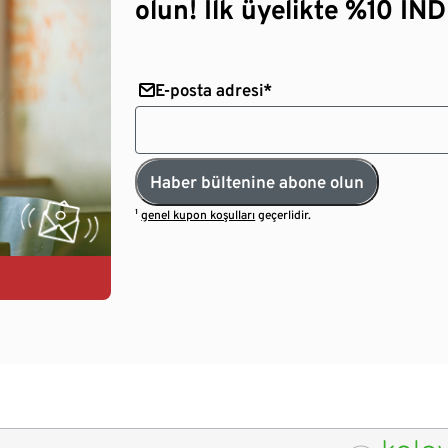
olun! İlk üyelikte %10 İNDİ
E-posta adresi*
Haber bültenine abone olun
¹
genel kupon koşulları
geçerlidir.