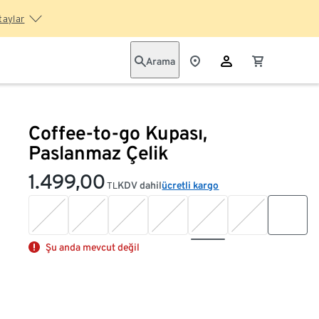
taylar
Arama
Coffee-to-go Kupası,
Paslanmaz Çelik
1.499,00
KDV dahil
ücretli kargo
TL
Şu anda mevcut değil