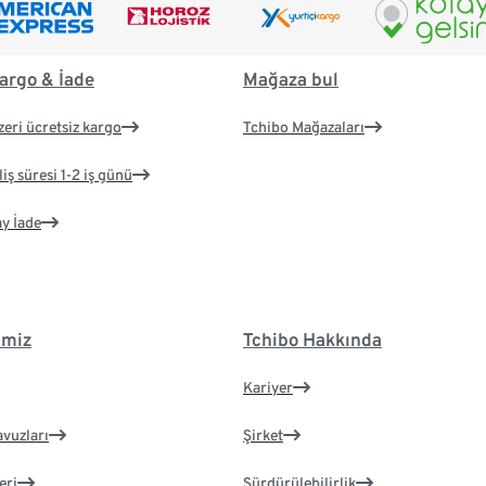
argo & İade
Mağaza bul
zeri ücretsiz kargo
Tchibo Mağazaları
iş süresi 1-2 iş günü
ay İade
imiz
Tchibo Hakkında
Kariyer
avuzları
Şirket
eri
Sürdürülebilirlik