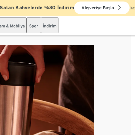
 Satan Kahvelerde %30 İndirim
Alışverişe Başla
De
şam & Mobilya
Spor
İndirim