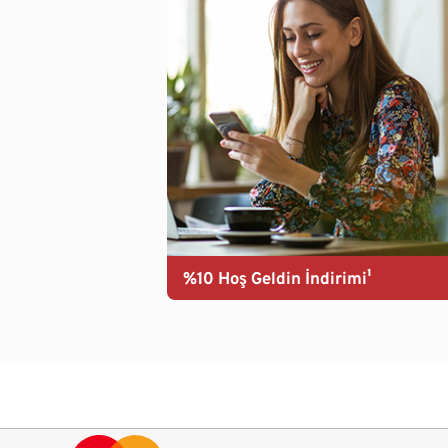
%10 Hoş Geldin İndirimi¹