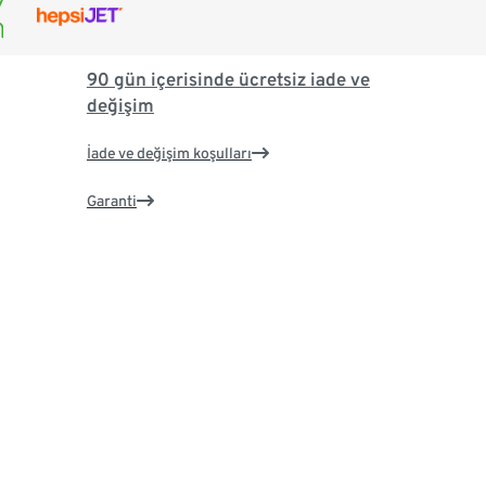
90 gün içerisinde ücretsiz iade ve
değişim
İade ve değişim koşulları
Garanti