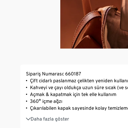
Sipariş Numarası: 660187
Çift cidarlı paslanmaz çelikten yeniden kullanı
Kahveyi ve çayı oldukça uzun süre sıcak (ve 
Açmak & kapatmak için tek elle kullanım
360° içme ağzı
Çıkarılabilen kapak sayesinde kolay temizlem
Yaklaşık 300 ml kapasite
Daha fazla göster
Bulaşık makinesinde yıkanabilir (ECO 55° C.)