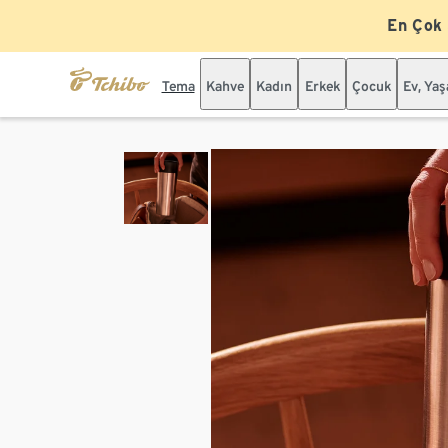
En Çok
Tema
Kahve
Kadın
Erkek
Çocuk
Ev, Ya