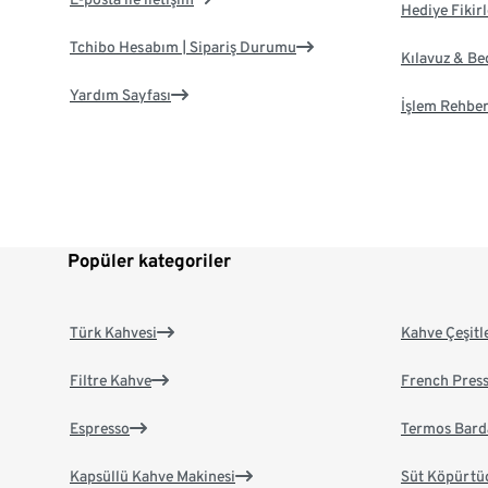
Hediye Fikirl
Tchibo Hesabım | Sipariş Durumu
Kılavuz & B
Yardım Sayfası
İşlem Rehber
Popüler kategoriler
Türk Kahvesi
Kahve Çeşitl
Filtre Kahve
French Pres
Espresso
Termos Bard
Kapsüllü Kahve Makinesi
Süt Köpürtü