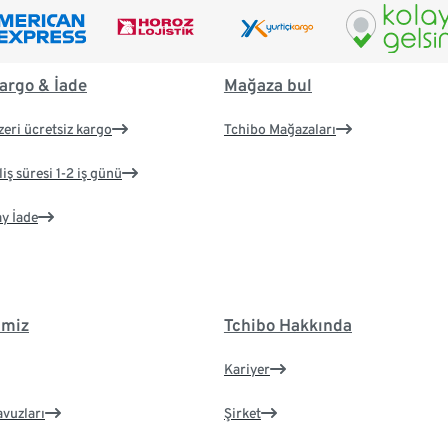
argo & İade
Mağaza bul
zeri ücretsiz kargo
Tchibo Mağazaları
iş süresi 1-2 iş günü
ay İade
imiz
Tchibo Hakkında
Kariyer
avuzları
Şirket