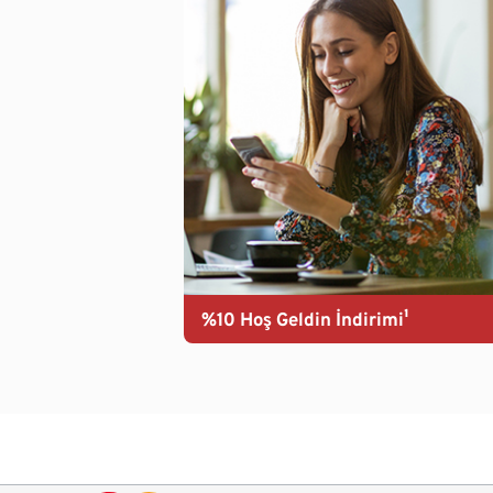
%10 Hoş Geldin İndirimi¹