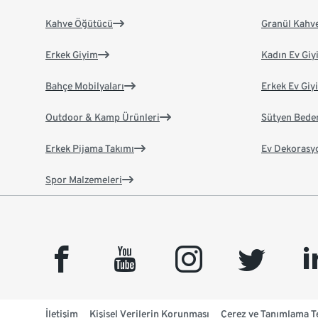
Kahve Öğütücü
Granül Kahv
Erkek Giyim
Kadın Ev Giy
Bahçe Mobilyaları
Erkek Ev Giy
Outdoor & Kamp Ürünleri
Sütyen Bede
Erkek Pijama Takımı
Ev Dekorasy
Spor Malzemeleri
facebook
youtube
instagram
twitter
link
İletişim
Kişisel Verilerin Korunması
Çerez ve Tanımlama Te