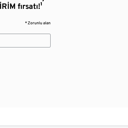
RİM fırsatı!¹
* Zorunlu alan