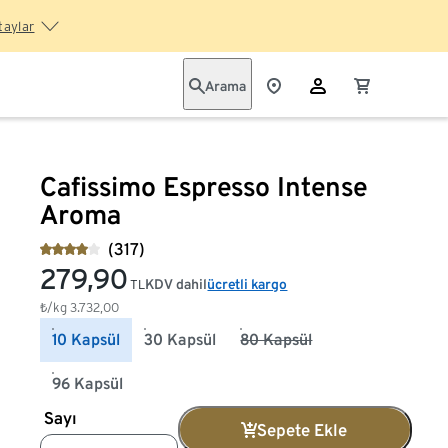
taylar
Arama
Cafissimo Espresso Intense
Aroma
(317)
279,90
KDV dahil
ücretli kargo
TL
₺/kg
3.732,00
10 Kapsül
30 Kapsül
80 Kapsül
96 Kapsül
Sayı
Sepete Ekle