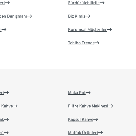
eri
Sürdürülebilirlik
eden Danışmanı
Biz Kimiz
i
Kurumsal Müşteriler
Tchibo Trends
eri
Moka Pot
s Kahve
Filtre Kahve Makinesi
ak
Kapsül Kahve
cü
Mutfak Ürünleri