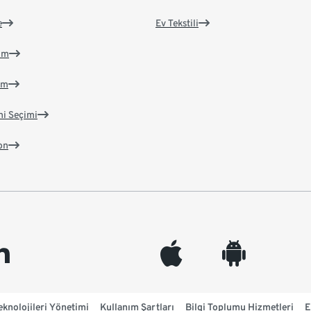
e
Ev Tekstili
im
im
ni Seçimi
on
edin
appleinc
android
knolojileri Yönetimi
Kullanım Şartları
Bilgi Toplumu Hizmetleri
E