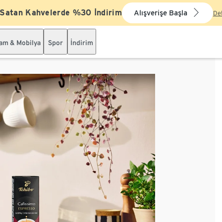
 Satan Kahvelerde %30 İndirim
Alışverişe Başla
De
şam & Mobilya
Spor
İndirim