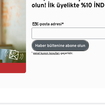
olun! İlk üyelikte %10 İNDİ
E-posta adresi*
Haber bültenine abone olun
¹
genel kupon koşulları
geçerlidir.