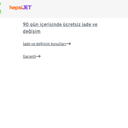
90 gün içerisinde ücretsiz iade ve
değişim
İade ve değişim koşulları
Garanti