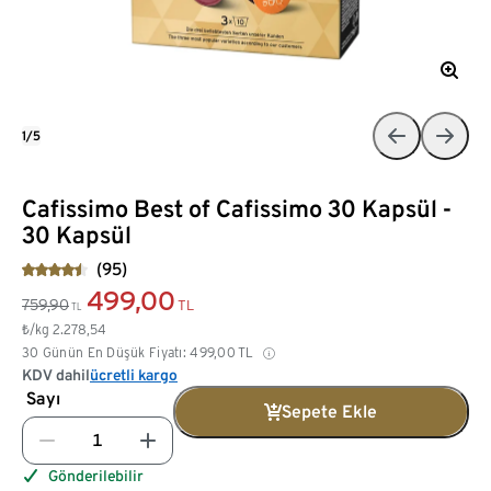
1/5
Cafissimo Best of Cafissimo 30 Kapsül -
30 Kapsül
(95)
499,00
759,90
TL
TL
₺/kg
2.278,54
30 Günün En Düşük Fiyatı:
499,00
TL
KDV dahil
ücretli kargo
Sayı
Sepete Ekle
Gönderilebilir