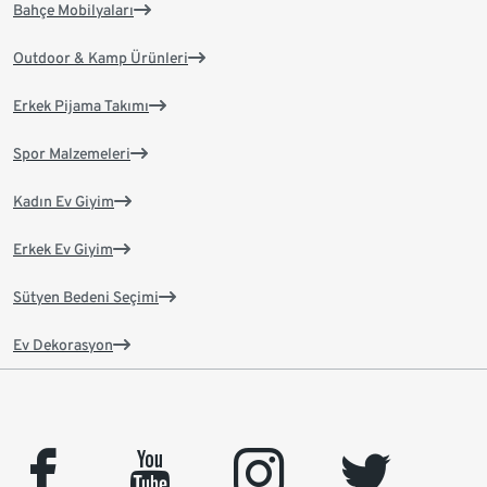
Bahçe Mobilyaları
Outdoor & Kamp Ürünleri
Erkek Pijama Takımı
Spor Malzemeleri
Kadın Ev Giyim
Erkek Ev Giyim
Sütyen Bedeni Seçimi
Ev Dekorasyon
facebook
youtube
instagram
twitter