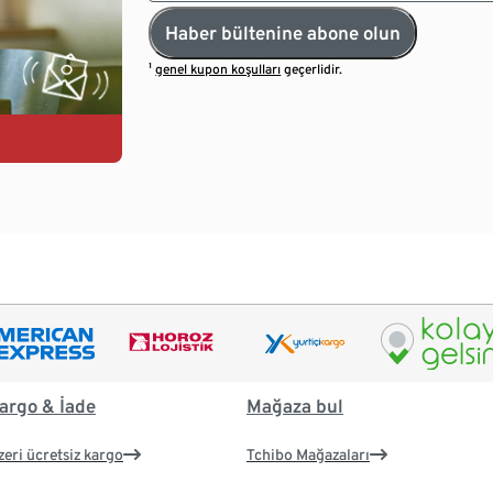
Haber bültenine abone olun
¹
genel kupon koşulları
geçerlidir.
argo & İade
Mağaza bul
zeri ücretsiz kargo
Tchibo Mağazaları