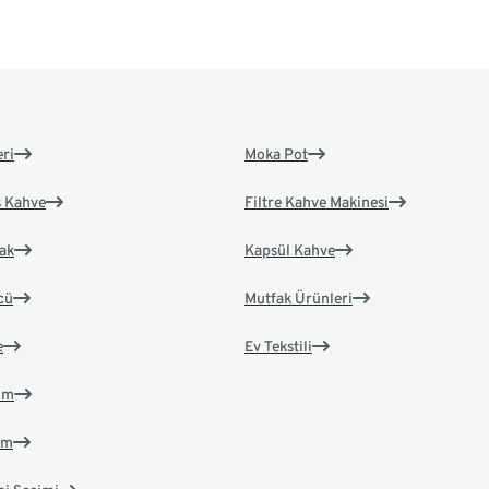
eri
Moka Pot
s Kahve
Filtre Kahve Makinesi
ak
Kapsül Kahve
cü
Mutfak Ürünleri
e
Ev Tekstili
im
im