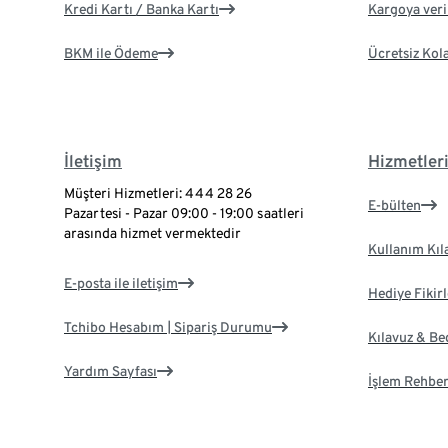
Kredi Kartı / Banka Kartı
Kargoya veril
BKM ile Ödeme
Ücretsiz Kol
İletişim
Hizmetler
Müşteri Hizmetleri: 444 28 26
E-bülten
Pazartesi - Pazar 09:00 - 19:00 saatleri
arasında hizmet vermektedir
Kullanım Kıl
E-posta ile iletişim
Hediye Fikirl
Tchibo Hesabım | Sipariş Durumu
Kılavuz & B
Yardım Sayfası
İşlem Rehber