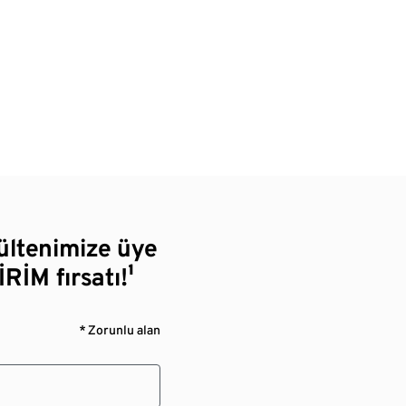
bültenimize üye
RİM fırsatı!¹
* Zorunlu alan