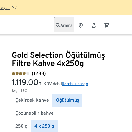
taylar
Arama
Gold Selection Öğütülmüş
Filtre Kahve 4x250g
(1288)
1.119,00
KDV dahil
ücretsiz kargo
TL
₺/g
111,90
Çekirdek kahve
Öğütülmüş
Çözünebilir kahve
250 g
4 x 250 g