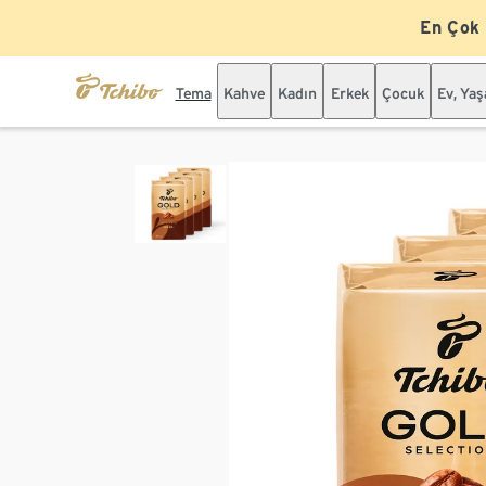
En Çok
Tema
Kahve
Kadın
Erkek
Çocuk
Ev, Ya