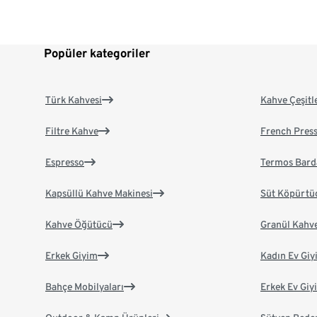
Popüler kategoriler
Türk Kahvesi
Kahve Çeşitl
Filtre Kahve
French Pres
Espresso
Termos Bard
Kapsüllü Kahve Makinesi
Süt Köpürtü
Kahve Öğütücü
Granül Kahv
Erkek Giyim
Kadın Ev Giy
Bahçe Mobilyaları
Erkek Ev Giy