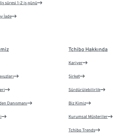
iş süresi 1-2 iş günü
ay İade
imiz
Tchibo Hakkında
Kariyer
avuzları
Şirket
eri
Sürdürülebilirlik
eden Danışmanı
Biz Kimiz
i
Kurumsal Müşteriler
Tchibo Trends