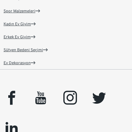
Spor Malzemeleri
Kadın Ev Giyim
Erkek Ev Giyim
Sütyen Bedeni Seçimi
Ev Dekorasyon
facebook
youtube
instagram
twitter
linkedin