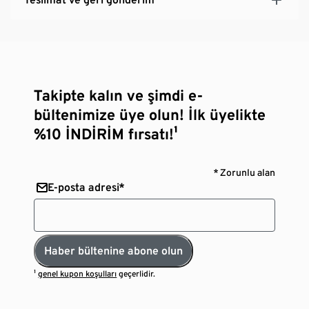
Takipte kalın ve şimdi e-
bültenimize üye olun! İlk üyelikte
%10 İNDİRİM fırsatı!¹
* Zorunlu alan
E-posta adresi*
Haber bültenine abone olun
¹
genel kupon koşulları
geçerlidir.