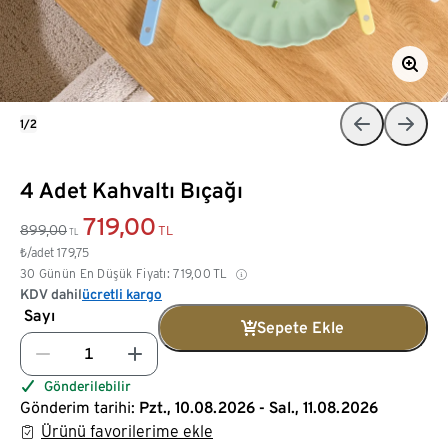
1/2
4 Adet Kahvaltı Bıçağı
719,00
899,00
TL
TL
₺/adet
179,75
30 Günün En Düşük Fiyatı:
719,00
TL
KDV dahil
ücretli kargo
Sayı
Sepete Ekle
Gönderilebilir
Gönderim tarihi:
Pzt., 10.08.2026 - Sal., 11.08.2026
Ürünü favorilerime ekle