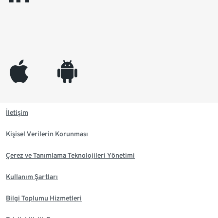
appleinc
android
İletişim
Kişisel Verilerin Korunması
Çerez ve Tanımlama Teknolojileri Yönetimi
Kullanım Şartları
Bilgi Toplumu Hizmetleri