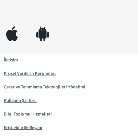
appleinc
android
İletişim
Kişisel Verilerin Korunması
Çerez ve Tanımlama Teknolojileri Yönetimi
Kullanım Şartları
Bilgi Toplumu Hizmetleri
Erişilebilirlik Beyanı