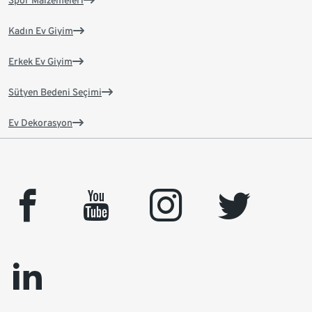
Spor Malzemeleri
Kadın Ev Giyim
Erkek Ev Giyim
Sütyen Bedeni Seçimi
Ev Dekorasyon
facebook
youtube
instagram
twitter
linkedin