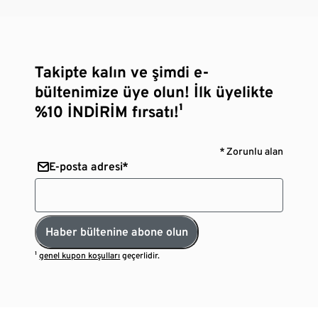
Takipte kalın ve şimdi e-
bültenimize üye olun! İlk üyelikte
%10 İNDİRİM fırsatı!¹
* Zorunlu alan
E-posta adresi*
Haber bültenine abone olun
¹
genel kupon koşulları
geçerlidir.