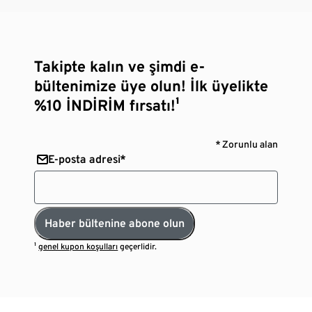
Takipte kalın ve şimdi e-
bültenimize üye olun! İlk üyelikte
%10 İNDİRİM fırsatı!¹
* Zorunlu alan
E-posta adresi*
Haber bültenine abone olun
¹
genel kupon koşulları
geçerlidir.