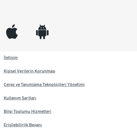
appleinc
android
İletişim
Kişisel Verilerin Korunması
Çerez ve Tanımlama Teknolojileri Yönetimi
Kullanım Şartları
Bilgi Toplumu Hizmetleri
Erişilebilirlik Beyanı