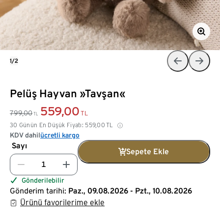
1/2
Pelüş Hayvan »Tavşan«
559,00
799,00
TL
TL
30 Günün En Düşük Fiyatı:
559,00
TL
KDV dahil
ücretli kargo
Sayı
Sepete Ekle
Gönderilebilir
Gönderim tarihi:
Paz., 09.08.2026 - Pzt., 10.08.2026
Ürünü favorilerime ekle