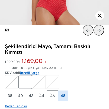
1/3
Şekillendirici Mayo, Tamamı Baskılı
Kırmızı
1.169,00
1.299,00
TL
TL
30 Günün En Düşük Fiyatı:
1.169,00
TL
KDV dahil
ücretli kargo
38
40
42
44
46
48
Beden Tablosu