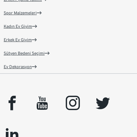
Spor Malzemeleri
Kadın Ev Giyim
Erkek Ev Giyim
Sütyen Bedeni Seçimi
Ev Dekorasyon
facebook
youtube
instagram
twitter
linkedin