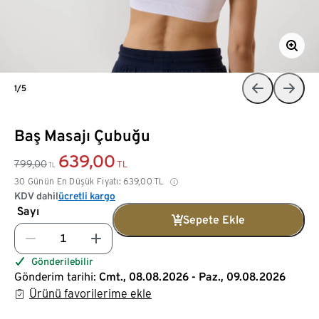
1/5
Baş Masajı Çubuğu
639,00
799,00
TL
TL
30 Günün En Düşük Fiyatı:
639,00
TL
KDV dahil
ücretli kargo
Sayı
Sepete Ekle
Gönderilebilir
Gönderim tarihi:
Cmt., 08.08.2026 - Paz., 09.08.2026
Ürünü favorilerime ekle