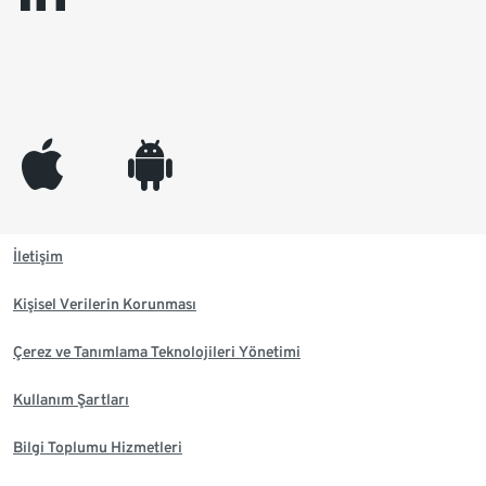
appleinc
android
İletişim
Kişisel Verilerin Korunması
Çerez ve Tanımlama Teknolojileri Yönetimi
Kullanım Şartları
Bilgi Toplumu Hizmetleri