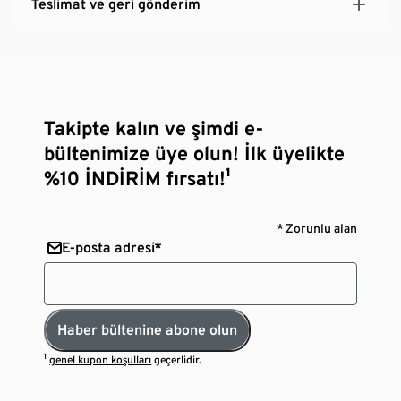
Teslimat ve geri gönderim
Takipte kalın ve şimdi e-
bültenimize üye olun! İlk üyelikte
%10 İNDİRİM fırsatı!¹
* Zorunlu alan
E-posta adresi*
Haber bültenine abone olun
¹
genel kupon koşulları
geçerlidir.