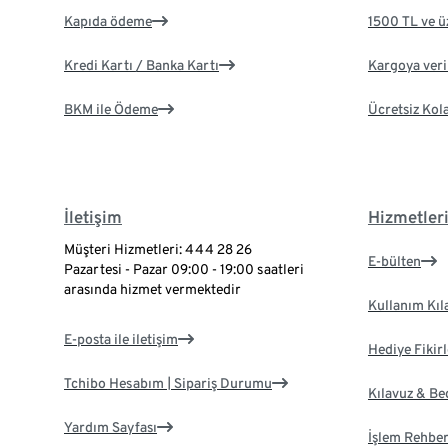
Kapıda ödeme
1500 TL ve ü
Kredi Kartı / Banka Kartı
Kargoya veril
BKM ile Ödeme
Ücretsiz Kol
İletişim
Hizmetler
Müşteri Hizmetleri: 444 28 26
E-bülten
Pazartesi - Pazar 09:00 - 19:00 saatleri
arasında hizmet vermektedir
Kullanım Kıl
E-posta ile iletişim
Hediye Fikirl
Tchibo Hesabım | Sipariş Durumu
Kılavuz & B
Yardım Sayfası
İşlem Rehber