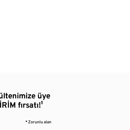
bültenimize üye
RİM fırsatı!¹
* Zorunlu alan