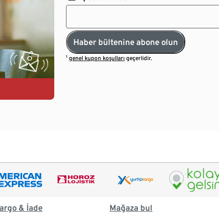
Haber bültenine abone olun
¹
genel kupon koşulları
geçerlidir.
argo & İade
Mağaza bul