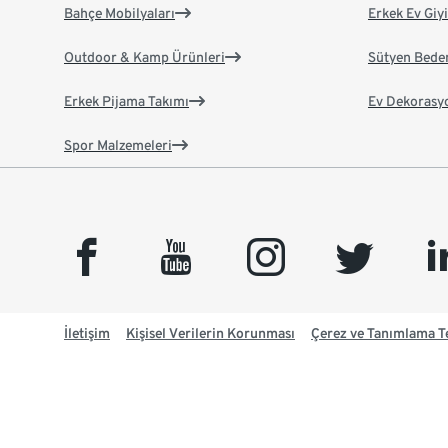
Bahçe Mobilyaları
Erkek Ev Giy
Outdoor & Kamp Ürünleri
Sütyen Bede
Erkek Pijama Takımı
Ev Dekorasy
Spor Malzemeleri
facebook
youtube
instagram
twitter
link
İletişim
Kişisel Verilerin Korunması
Çerez ve Tanımlama Te