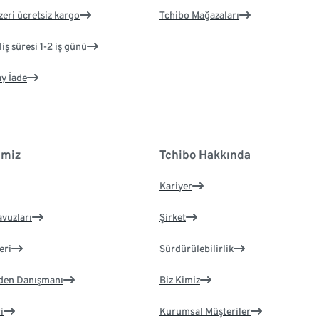
zeri ücretsiz kargo
Tchibo Mağazaları
iş süresi 1-2 iş günü
ay İade
imiz
Tchibo Hakkında
Kariyer
avuzları
Şirket
eri
Sürdürülebilirlik
eden Danışmanı
Biz Kimiz
i
Kurumsal Müşteriler