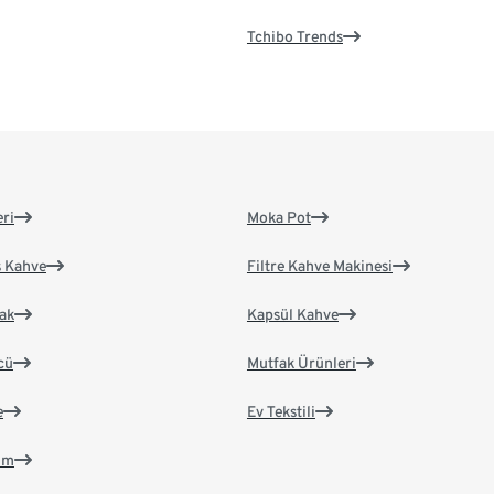
Tchibo Trends
eri
Moka Pot
s Kahve
Filtre Kahve Makinesi
ak
Kapsül Kahve
cü
Mutfak Ürünleri
e
Ev Tekstili
im