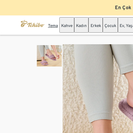
En Çok
Tema
Kahve
Kadın
Erkek
Çocuk
Ev, Ya