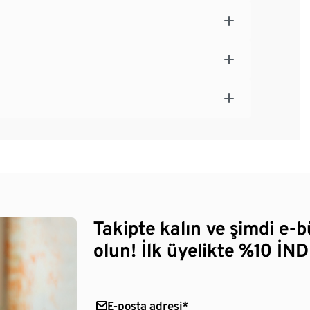
Takipte kalın ve şimdi e-
olun! İlk üyelikte %10 İNDİ
E-posta adresi*