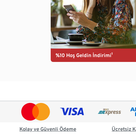
%10 Hoş Geldin İndirimi¹
Kolay ve Güvenli Ödeme
Ücretsiz K