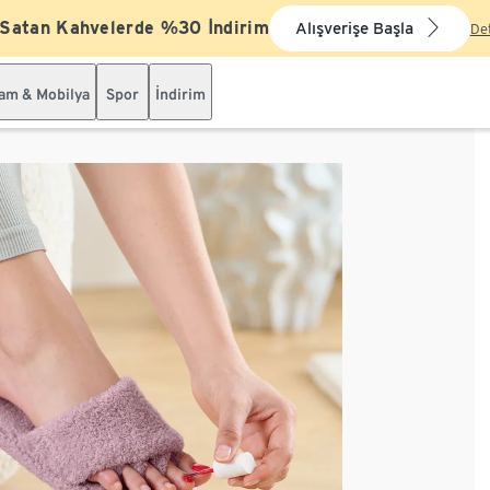
 Satan Kahvelerde %30 İndirim
Alışverişe Başla
De
şam & Mobilya
Spor
İndirim