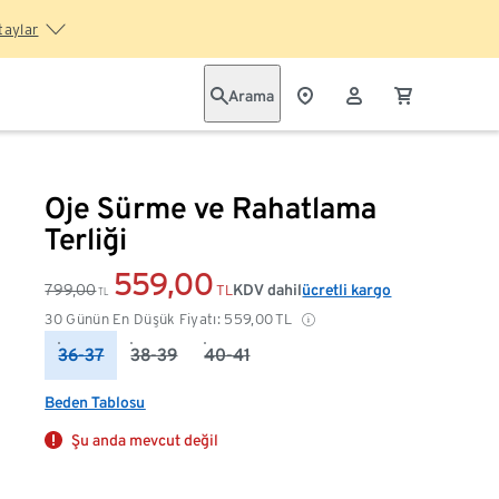
taylar
Arama
Oje Sürme ve Rahatlama
Terliği
559,00
799,00
KDV dahil
ücretli kargo
TL
TL
30 Günün En Düşük Fiyatı:
559,00
TL
36-37
38-39
40-41
Beden Tablosu
Şu anda mevcut değil