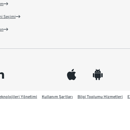
im
ni Seçimi
on
edin
appleinc
android
knolojileri Yönetimi
Kullanım Şartları
Bilgi Toplumu Hizmetleri
E