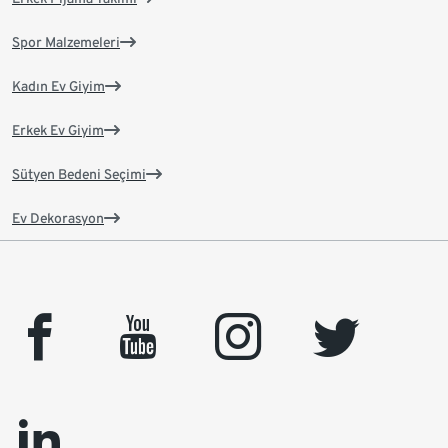
Spor Malzemeleri
Kadın Ev Giyim
Erkek Ev Giyim
Sütyen Bedeni Seçimi
Ev Dekorasyon
facebook
youtube
instagram
twitter
linkedin