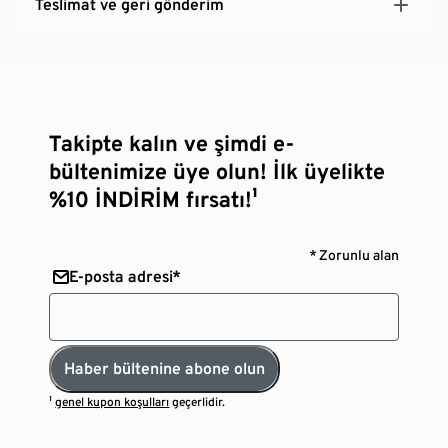
Teslimat ve geri gönderim
Takipte kalın ve şimdi e-
bültenimize üye olun! İlk üyelikte
%10 İNDİRİM fırsatı!¹
* Zorunlu alan
E-posta adresi*
Haber bültenine abone olun
¹
genel kupon koşulları
geçerlidir.