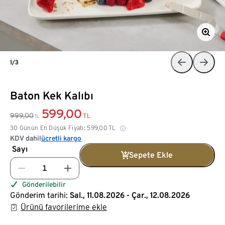
1/3
Baton Kek Kalıbı
599,00
999,00
TL
TL
30 Günün En Düşük Fiyatı:
599,00
TL
KDV dahil
ücretli kargo
Sayı
Sepete Ekle
Gönderilebilir
Gönderim tarihi:
Sal., 11.08.2026 - Çar., 12.08.2026
Ürünü favorilerime ekle