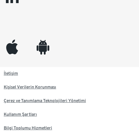
appleinc
android
İletişim
Kişisel Verilerin Korunması
Çerez ve Tanımlama Teknolojileri Yönetimi
Kullanım Şartları
Bilgi Toplumu Hizmetleri