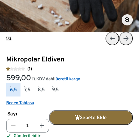
1/2
Mikropolar Eldiven
(1)
599,00
KDV dahil
ücretli kargo
TL
6,5
7,5
8,5
9,5
Beden Tablosu
Sayı
Sepete Ekle
Gönderilebilir