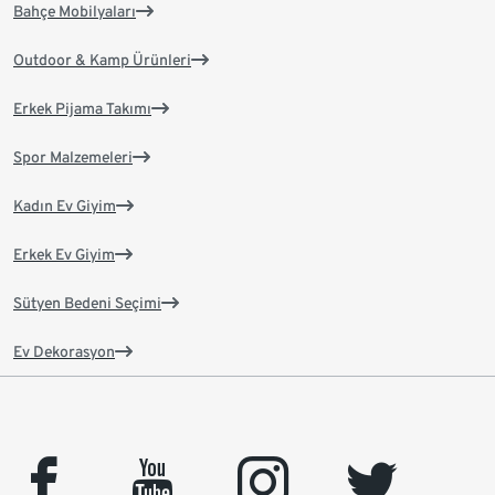
Bahçe Mobilyaları
Outdoor & Kamp Ürünleri
Erkek Pijama Takımı
Spor Malzemeleri
Kadın Ev Giyim
Erkek Ev Giyim
Sütyen Bedeni Seçimi
Ev Dekorasyon
facebook
youtube
instagram
twitter