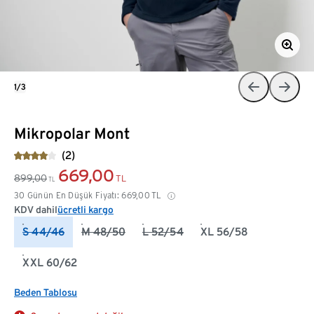
1/3
Mikropolar Mont
(2)
669,00
899,00
TL
TL
30 Günün En Düşük Fiyatı:
669,00
TL
KDV dahil
ücretli kargo
S 44/46
M 48/50
L 52/54
XL 56/58
XXL 60/62
Beden Tablosu