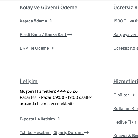
Kolay ve Güvenli Ödeme
Ücretsiz K
Kapıda ödeme
1500 TL ve ü
Kredi Kartı / Banka Kartı
Kargoya veril
BKM ile Ödeme
Ücretsiz Kol
İletişim
Hizmetler
Müşteri Hizmetleri: 444 28 26
E-bülten
Pazartesi - Pazar 09:00 - 19:00 saatleri
arasında hizmet vermektedir
Kullanım Kıl
E-posta ile iletişim
Hediye Fikirl
Tchibo Hesabım | Sipariş Durumu
Kılavuz & B