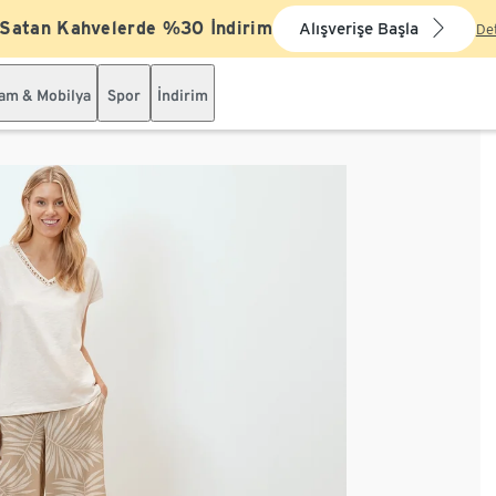
 Satan Kahvelerde %30 İndirim
Alışverişe Başla
De
şam & Mobilya
Spor
İndirim