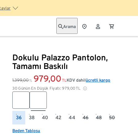
taylar
Arama
Dokulu Palazzo Pantolon,
Tamamı Baskılı
979,00
1.399,00
KDV dahil
ücretli kargo
TL
TL
30 Günün En Düşük Fiyatı:
979,00
TL
36
38
40
42
44
46
48
50
Beden Tablosu