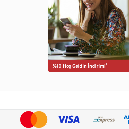
%10 Hoş Geldin İndirimi¹