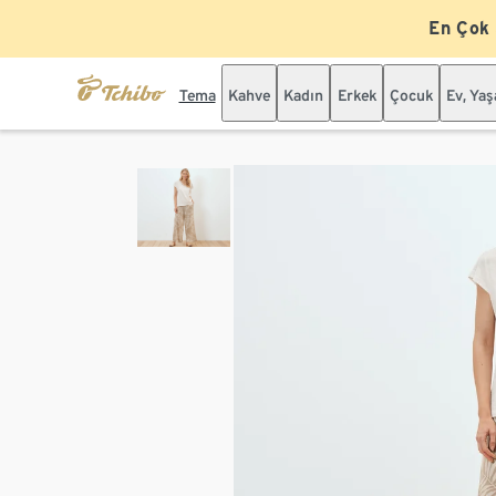
En Çok
Tema
Kahve
Kadın
Erkek
Çocuk
Ev, Ya