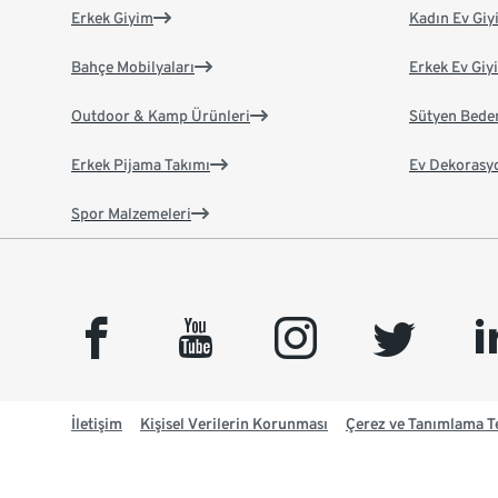
Erkek Giyim
Kadın Ev Giy
Bahçe Mobilyaları
Erkek Ev Giy
Outdoor & Kamp Ürünleri
Sütyen Bede
Erkek Pijama Takımı
Ev Dekorasy
Spor Malzemeleri
facebook
youtube
instagram
twitter
link
İletişim
Kişisel Verilerin Korunması
Çerez ve Tanımlama Te