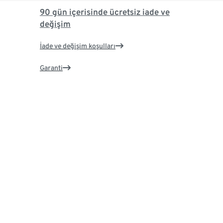
90 gün içerisinde ücretsiz iade ve
değişim
İade ve değişim koşulları
Garanti