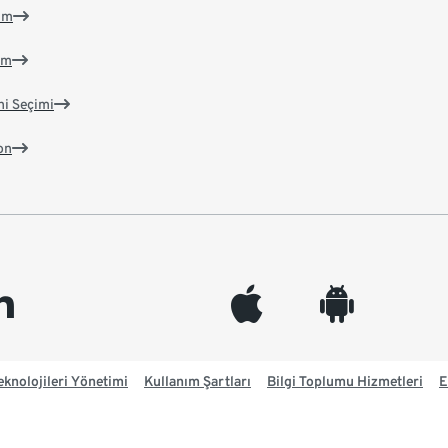
im
im
ni Seçimi
on
edin
appleinc
android
knolojileri Yönetimi
Kullanım Şartları
Bilgi Toplumu Hizmetleri
E