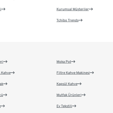
i
Kurumsal Müşteriler
Tchibo Trends
eri
Moka Pot
s Kahve
Filtre Kahve Makinesi
ak
Kapsül Kahve
cü
Mutfak Ürünleri
e
Ev Tekstili