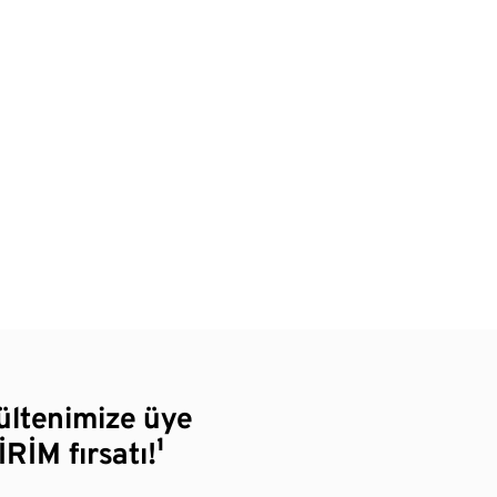
bültenimize üye
RİM fırsatı!¹