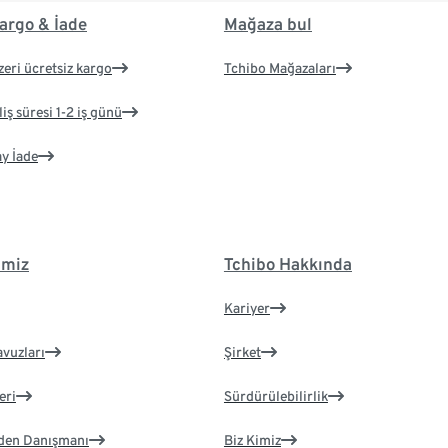
argo & İade
Mağaza bul
zeri ücretsiz kargo
Tchibo Mağazaları
iş süresi 1-2 iş günü
ay İade
imiz
Tchibo Hakkında
Kariyer
avuzları
Şirket
eri
Sürdürülebilirlik
eden Danışmanı
Biz Kimiz