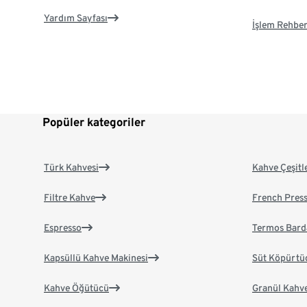
Yardım Sayfası
İşlem Rehber
Popüler kategoriler
Türk Kahvesi
Kahve Çeşitl
Filtre Kahve
French Pres
Espresso
Termos Bard
Kapsüllü Kahve Makinesi
Süt Köpürtü
Kahve Öğütücü
Granül Kahv