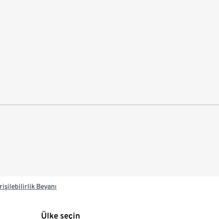
rişilebilirlik Beyanı
Ülke seçin