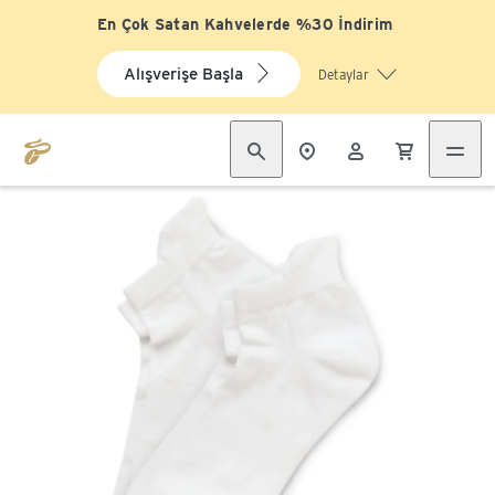
En Çok Satan Kahvelerde %30 İndirim
Alışverişe Başla
Detaylar