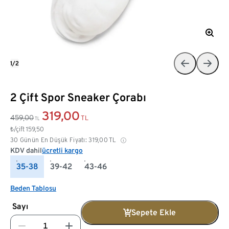
1/2
2 Çift Spor Sneaker Çorabı
319,00
459,00
TL
TL
₺/çift
159,50
30 Günün En Düşük Fiyatı:
319,00
TL
KDV dahil
ücretli kargo
35-38
39-42
43-46
Beden Tablosu
Sayı
Sepete Ekle