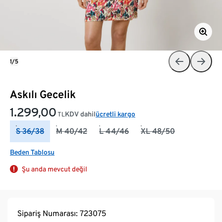
1/5
Askılı Gecelik
1.299,00
KDV dahil
ücretli kargo
TL
S 36/38
M 40/42
L 44/46
XL 48/50
Beden Tablosu
Şu anda mevcut değil
Sipariş Numarası: 723075