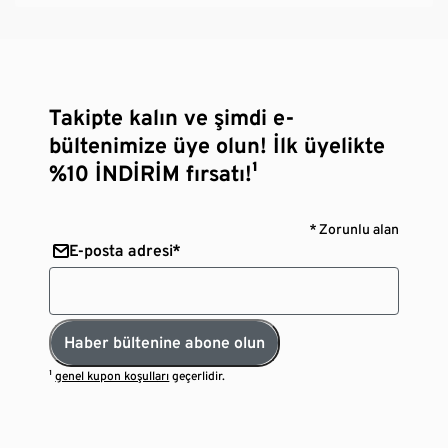
Takipte kalın ve şimdi e-
bültenimize üye olun! İlk üyelikte
%10 İNDİRİM fırsatı!¹
* Zorunlu alan
E-posta adresi*
Haber bültenine abone olun
¹
genel kupon koşulları
geçerlidir.