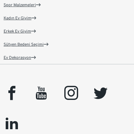
Spor Malzemeleri
Kadın Ev Giyim
Erkek Ev Giyim
Sütyen Bedeni Seçimi
Ev Dekorasyon
facebook
youtube
instagram
twitter
linkedin