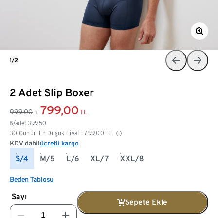
1/2
2 Adet Slip Boxer
799,00
999,00
TL
TL
₺/adet
399,50
30 Günün En Düşük Fiyatı:
799,00
TL
KDV dahil
ücretli kargo
S/4
M/5
L/6
XL/7
XXL/8
Beden Tablosu
Sayı
Sepete Ekle