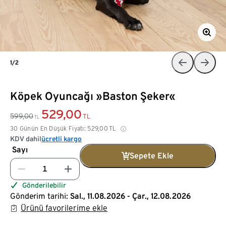
1/2
Köpek Oyuncağı »Baston Şeker«
529,00
599,00
TL
TL
30 Günün En Düşük Fiyatı:
529,00
TL
KDV dahil
ücretli kargo
Sayı
Sepete Ekle
Gönderilebilir
Gönderim tarihi:
Sal., 11.08.2026 - Çar., 12.08.2026
Ürünü favorilerime ekle