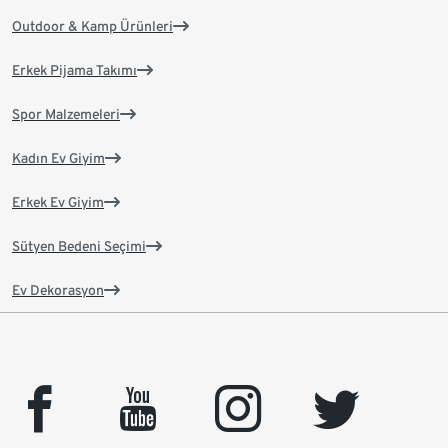
Outdoor & Kamp Ürünleri
Erkek Pijama Takımı
Spor Malzemeleri
Kadın Ev Giyim
Erkek Ev Giyim
Sütyen Bedeni Seçimi
Ev Dekorasyon
facebook
youtube
instagram
twitter