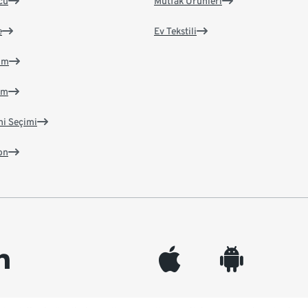
cü
Mutfak Ürünleri
e
Ev Tekstili
im
im
ni Seçimi
on
edin
appleinc
android