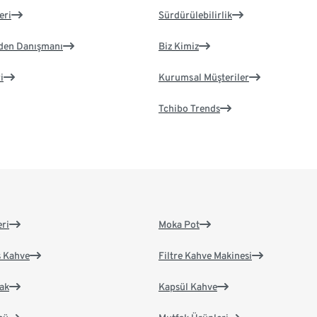
eri
Sürdürülebilirlik
eden Danışmanı
Biz Kimiz
i
Kurumsal Müşteriler
Tchibo Trends
eri
Moka Pot
s Kahve
Filtre Kahve Makinesi
ak
Kapsül Kahve