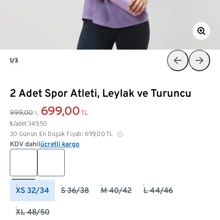
1/3
2 Adet Spor Atleti, Leylak ve Turuncu
699,00
999,00
TL
TL
₺/adet
349,50
30 Günün En Düşük Fiyatı:
699,00
TL
KDV dahil
ücretli kargo
XS 32/34
S 36/38
M 40/42
L 44/46
XL 48/50