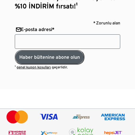
%10 İNDİRİM fırsatı!¹
* Zorunlu alan
E-posta adresi*
Haber bültenine abone olun
¹
genel kupon koşulları
geçerlidir.