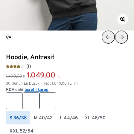
1/4
Hoodie, Antrasit
(1)
1.049,00
1.499,00
TL
TL
30 Günün En Düşük Fiyatı:
1.049,00
TL
KDV dahil
ücretli kargo
S 36/38
M 40/42
L 44/46
XL 48/50
XXL 52/54