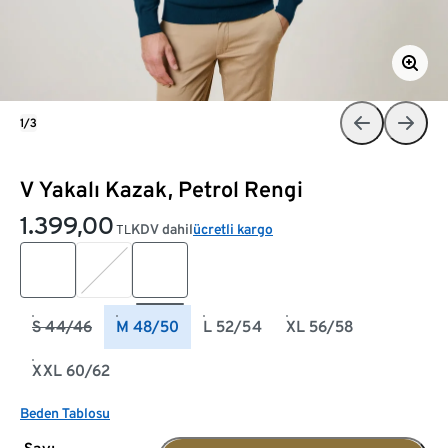
1/3
V Yakalı Kazak, Petrol Rengi
1.399,00
KDV dahil
ücretli kargo
TL
S 44/46
M 48/50
L 52/54
XL 56/58
XXL 60/62
Beden Tablosu