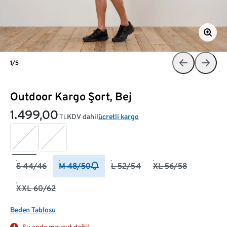
1/5
Outdoor Kargo Şort, Bej
1.499,00
KDV dahil
ücretli kargo
TL
S 44/46
M 48/50
L 52/54
XL 56/58
XXL 60/62
Beden Tablosu
Şu anda mevcut değil