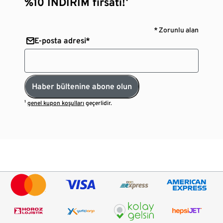
%10 İNDİRİM fırsatı!¹
* Zorunlu alan
E-posta adresi*
Haber bültenine abone olun
¹
genel kupon koşulları
geçerlidir.