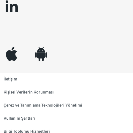
linkedin
appleinc
android
İletişim
Kişisel Verilerin Korunması
Çerez ve Tanımlama Teknolojileri Yönetimi
Kullanım Şartları
Bilgi Toplumu Hizmetleri