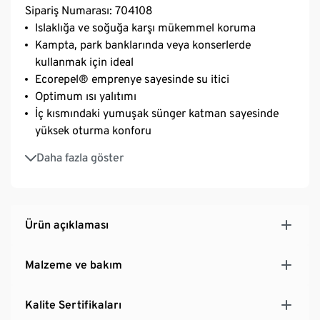
Sipariş Numarası: 704108
Islaklığa ve soğuğa karşı mükemmel koruma
Kampta, park banklarında veya konserlerde
kullanmak için ideal
Ecorepel® emprenye sayesinde su itici
Optimum ısı yalıtımı
İç kısmındaki yumuşak sünger katman sayesinde
yüksek oturma konforu
Kompakt şekilde katlanabilir ve lastik bantla
Daha fazla göster
kapatılabilir
Yer kaplamaz
Ürün açıklaması
Malzeme ve bakım
Kalite Sertifikaları