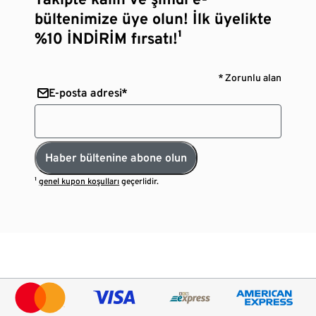
bültenimize üye olun! İlk üyelikte
%10 İNDİRİM fırsatı!¹
* Zorunlu alan
E-posta adresi*
Haber bültenine abone olun
¹
genel kupon koşulları
geçerlidir.