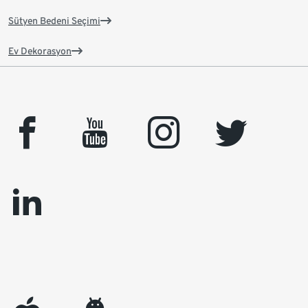
Sütyen Bedeni Seçimi
Ev Dekorasyon
facebook
youtube
instagram
twitter
linkedin