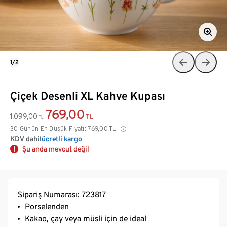
1/2
Çiçek Desenli XL Kahve Kupası
769,00
1.099,00
TL
TL
30 Günün En Düşük Fiyatı:
769,00
TL
KDV dahil
ücretli kargo
Şu anda mevcut değil
Sipariş Numarası: 723817
Porselenden
Kakao, çay veya müsli için de ideal