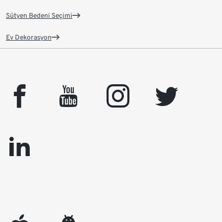
Sütyen Bedeni Seçimi
Ev Dekorasyon
facebook
youtube
instagram
twitter
linkedin