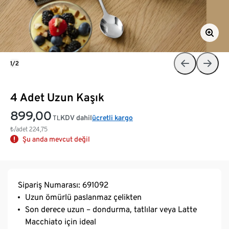
1/2
4 Adet Uzun Kaşık
899,00
KDV dahil
ücretli kargo
TL
₺/adet
224,75
Şu anda mevcut değil
Sipariş Numarası: 691092
Uzun ömürlü paslanmaz çelikten
Son derece uzun – dondurma, tatlılar veya Latte
Macchiato için ideal