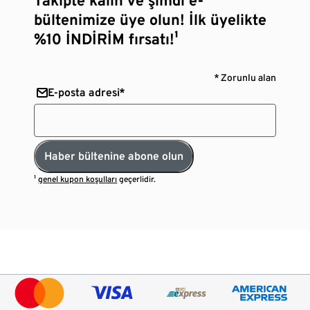
bültenimize üye olun! İlk üyelikte
%10 İNDİRİM fırsatı!¹
* Zorunlu alan
E-posta adresi*
Haber bültenine abone olun
¹
genel kupon koşulları
geçerlidir.