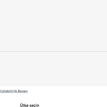
rişilebilirlik Beyanı
Ülke seçin