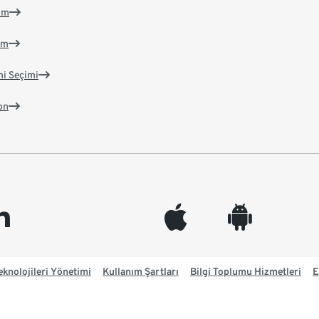
im
im
ni Seçimi
on
edin
appleinc
android
knolojileri Yönetimi
Kullanım Şartları
Bilgi Toplumu Hizmetleri
E