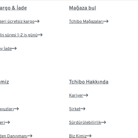
argo & İade
Mağaza bul
zeri ücretsiz kargo
Tchibo Mağazaları
iş süresi 1-2 iş günü
ay İade
imiz
Tchibo Hakkında
Kariyer
avuzları
Şirket
eri
Sürdürülebilirlik
eden Danışmanı
Biz Kimiz