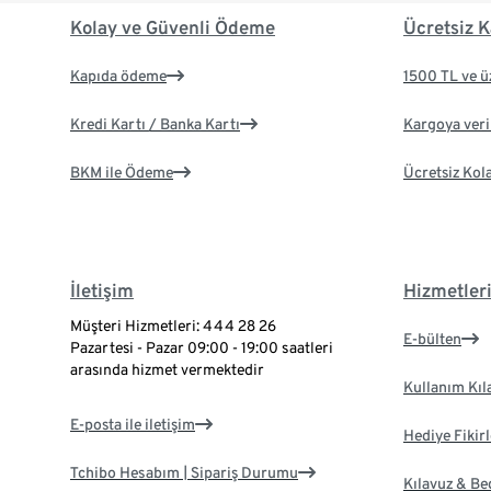
Kolay ve Güvenli Ödeme
Ücretsiz K
Kapıda ödeme
1500 TL ve ü
Kredi Kartı / Banka Kartı
Kargoya veril
BKM ile Ödeme
Ücretsiz Kol
İletişim
Hizmetler
Müşteri Hizmetleri: 444 28 26
E-bülten
Pazartesi - Pazar 09:00 - 19:00 saatleri
arasında hizmet vermektedir
Kullanım Kıl
E-posta ile iletişim
Hediye Fikirl
Tchibo Hesabım | Sipariş Durumu
Kılavuz & B