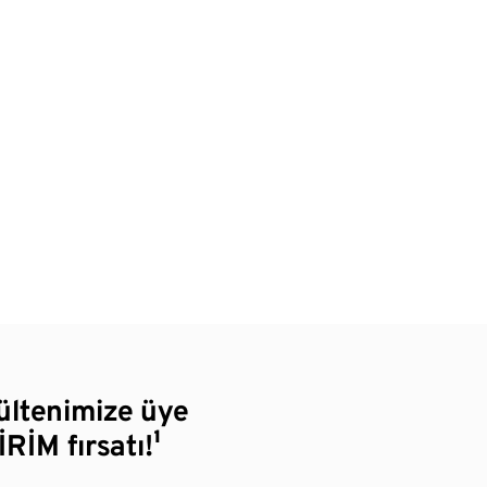
bültenimize üye
RİM fırsatı!¹