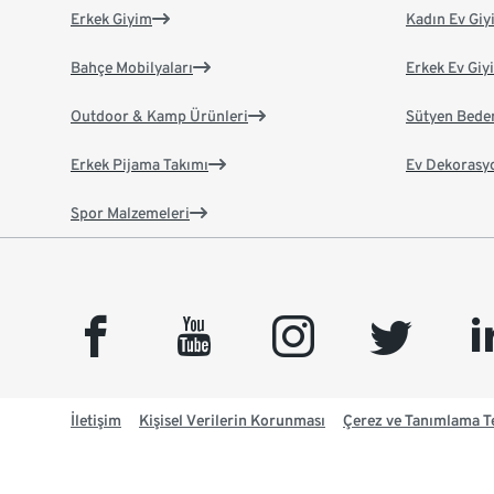
Erkek Giyim
Kadın Ev Giy
Bahçe Mobilyaları
Erkek Ev Giy
Outdoor & Kamp Ürünleri
Sütyen Bede
Erkek Pijama Takımı
Ev Dekorasy
Spor Malzemeleri
facebook
youtube
instagram
twitter
link
İletişim
Kişisel Verilerin Korunması
Çerez ve Tanımlama Te