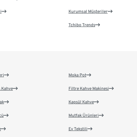
i
Kurumsal Müşteriler
Tchibo Trends
eri
Moka Pot
s Kahve
Filtre Kahve Makinesi
ak
Kapsül Kahve
cü
Mutfak Ürünleri
e
Ev Tekstili