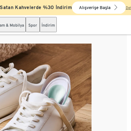
 Satan Kahvelerde %30 İndirim
Alışverişe Başla
De
şam & Mobilya
Spor
İndirim