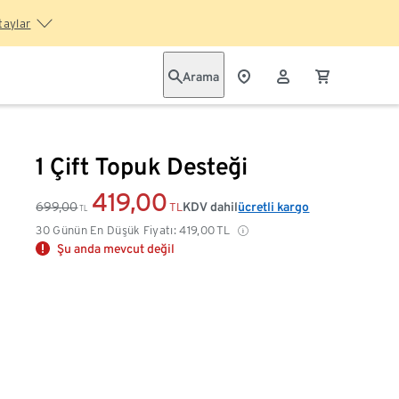
taylar
Arama
1 Çift Topuk Desteği
419,00
699,00
KDV dahil
ücretli kargo
TL
TL
30 Günün En Düşük Fiyatı:
419,00
TL
Şu anda mevcut değil