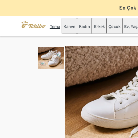
En Çok
Tema
Kahve
Kadın
Erkek
Çocuk
Ev, Ya