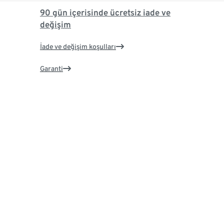
90 gün içerisinde ücretsiz iade ve
değişim
İade ve değişim koşulları
Garanti