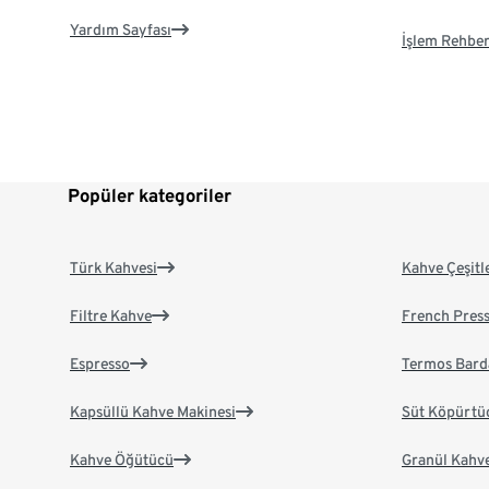
Yardım Sayfası
İşlem Rehber
Popüler kategoriler
Türk Kahvesi
Kahve Çeşitl
Filtre Kahve
French Pres
Espresso
Termos Bard
Kapsüllü Kahve Makinesi
Süt Köpürtü
Kahve Öğütücü
Granül Kahv