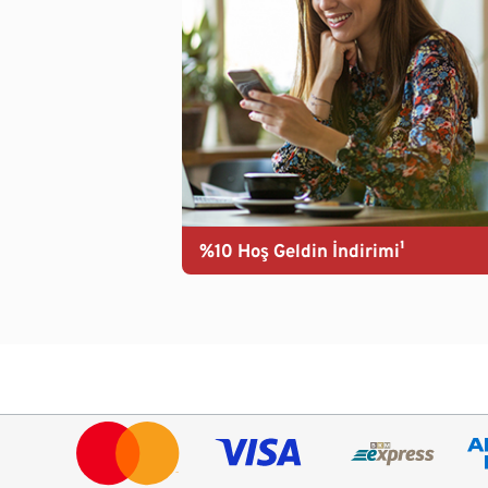
%10 Hoş Geldin İndirimi¹