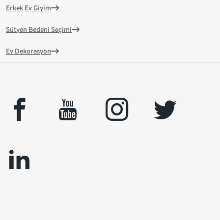
Erkek Ev Giyim
Sütyen Bedeni Seçimi
Ev Dekorasyon
facebook
youtube
instagram
twitter
linkedin