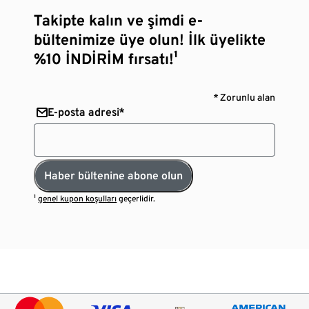
Takipte kalın ve şimdi e-
bültenimize üye olun! İlk üyelikte
%10 İNDİRİM fırsatı!¹
* Zorunlu alan
E-posta adresi*
Haber bültenine abone olun
¹
genel kupon koşulları
geçerlidir.