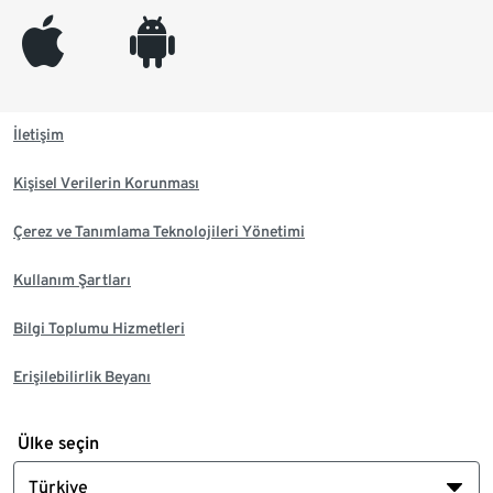
appleinc
android
İletişim
Kişisel Verilerin Korunması
Çerez ve Tanımlama Teknolojileri Yönetimi
Kullanım Şartları
Bilgi Toplumu Hizmetleri
Erişilebilirlik Beyanı
Ülke seçin
Türkiye