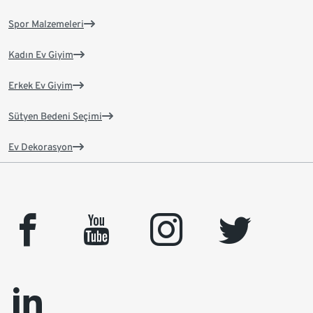
Spor Malzemeleri
Kadın Ev Giyim
Erkek Ev Giyim
Sütyen Bedeni Seçimi
Ev Dekorasyon
facebook
youtube
instagram
twitter
linkedin