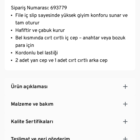
Sipariş Numarası: 693779
File iç slip sayesinde yüksek giyim konforu sunar ve
tam oturur
Hafiftir ve çabuk kurur
Bel kısmında cırt cırtlı iç cep – anahtar veya bozuk
para için
Kordonlu bel lastiği
2 adet yan cep ve 1 adet cırt cırtlı arka cep
Ürün açıklaması
Malzeme ve bakım
Kalite Sertifikaları
Teslimat ve geri gönderim