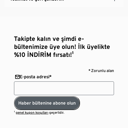
Takipte kalın ve şimdi e-
bültenimize üye olun! İlk üyelikte
%10 İNDİRİM fırsatı!¹
* Zorunlu alan
E-posta adresi*
Haber bültenine abone olun
¹
genel kupon koşulları
geçerlidir.