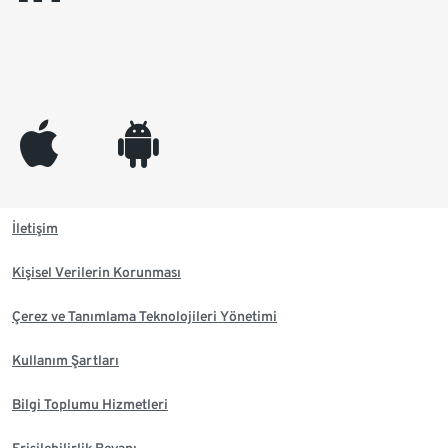
appleinc
android
İletişim
Kişisel Verilerin Korunması
Çerez ve Tanımlama Teknolojileri Yönetimi
Kullanım Şartları
Bilgi Toplumu Hizmetleri
Erişilebilirlik Beyanı