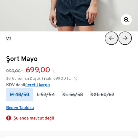
1/3
Şort Mayo
699,00
999,00
TL
TL
30 Günün En Düşük Fiyatı:
699,00
TL
KDV dahil
ücretli kargo
M 48/50
L 52/54
XL 56/58
XXL 60/62
Beden Tablosu
Şu anda mevcut değil