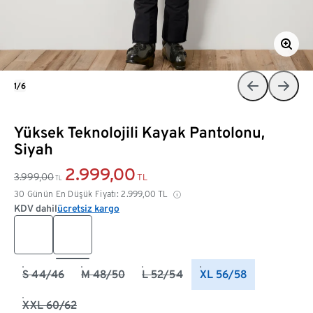
1/6
Yüksek Teknolojili Kayak Pantolonu,
Siyah
2.999,00
3.999,00
TL
TL
30 Günün En Düşük Fiyatı:
2.999,00
TL
KDV dahil
ücretsiz kargo
S 44/46
M 48/50
L 52/54
XL 56/58
XXL 60/62