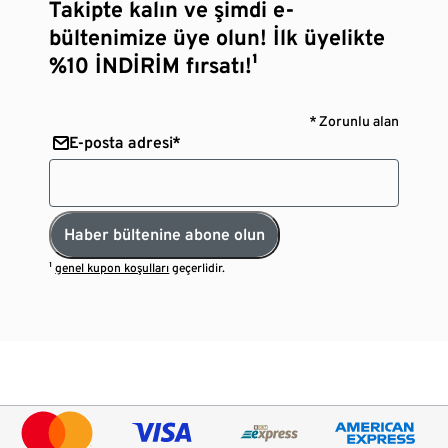
Takipte kalın ve şimdi e-
bültenimize üye olun! İlk üyelikte
%10 İNDİRİM fırsatı!¹
* Zorunlu alan
E-posta adresi*
Haber bültenine abone olun
¹
genel kupon koşulları
geçerlidir.