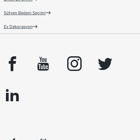
Sütyen Bedeni Seçimi
Ev Dekorasyon
facebook
youtube
instagram
twitter
linkedin