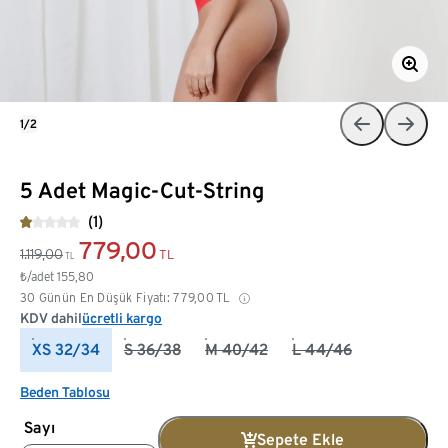
1/2
5 Adet Magic-Cut-String
(1)
779,00
1.119,00
TL
TL
₺/adet
155,80
30 Günün En Düşük Fiyatı:
779,00
TL
KDV dahil
ücretli kargo
XS 32/34
S 36/38
M 40/42
L 44/46
Beden Tablosu
Sayı
Sepete Ekle