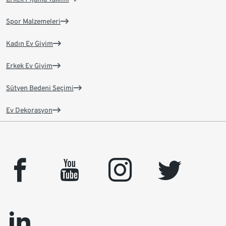
Spor Malzemeleri
Kadın Ev Giyim
Erkek Ev Giyim
Sütyen Bedeni Seçimi
Ev Dekorasyon
facebook
youtube
instagram
twitter
linkedin