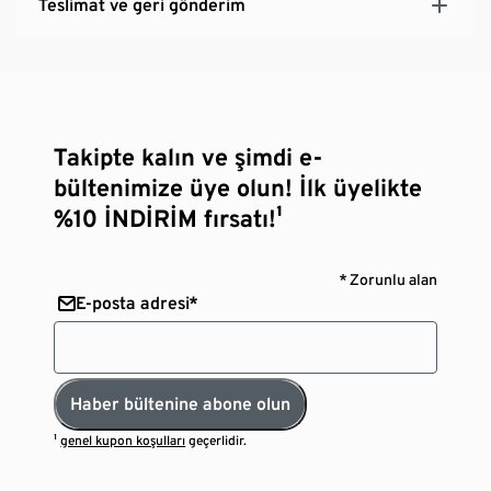
Teslimat ve geri gönderim
Takipte kalın ve şimdi e-
bültenimize üye olun! İlk üyelikte
%10 İNDİRİM fırsatı!¹
* Zorunlu alan
E-posta adresi*
Haber bültenine abone olun
¹
genel kupon koşulları
geçerlidir.