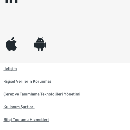
appleinc
android
İletişim
Kişisel Verilerin Korunması
Çerez ve Tanımlama Teknolojileri Yönetimi
Kullanım Şartları
Bilgi Toplumu Hizmetleri