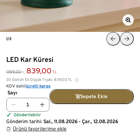
1/2
LED Kar Küresi
839,00
1.199,00
TL
TL
30 Günün En Düşük Fiyatı:
839,00
TL
KDV dahil
ücretli kargo
Sayı
Sepete Ekle
Gönderilebilir
Gönderim tarihi:
Sal., 11.08.2026 - Çar., 12.08.2026
Ürünü favorilerime ekle