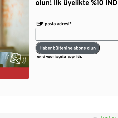
olun! İlk üyelikte %10 İNDİ
E-posta adresi*
Haber bültenine abone olun
¹
genel kupon koşulları
geçerlidir.