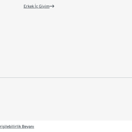
Erkek İç Giyim
rişilebilirlik Beyanı