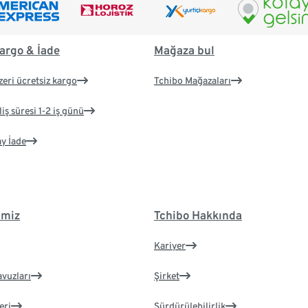
argo & İade
Mağaza bul
zeri ücretsiz kargo
Tchibo Mağazaları
iş süresi 1-2 iş günü
ay İade
imiz
Tchibo Hakkında
Kariyer
avuzları
Şirket
eri
Sürdürülebilirlik