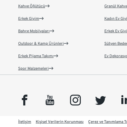
Kahve Öğütücü
Granül Kahv
Erkek Giyim
Kadın Ev Giy
Bahçe Mobilyaları
Erkek Ev Giy
Outdoor & Kamp Ürünleri
Sütyen Bede
Erkek Pijama Takımı
Ev Dekorasy
Spor Malzemeleri
facebook
youtube
instagram
twitter
link
İletişim
Kişisel Verilerin Korunması
Çerez ve Tanımlama Te