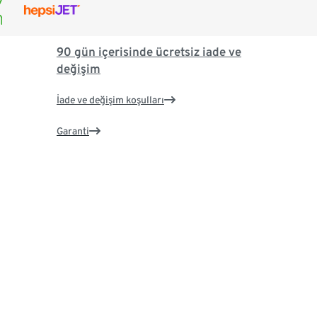
90 gün içerisinde ücretsiz iade ve
değişim
İade ve değişim koşulları
Garanti