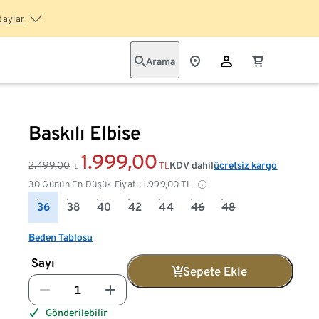
taylar
Arama
Baskılı Elbise
1.999,00
2.499,00
KDV dahil
ücretsiz kargo
TL
TL
30 Günün En Düşük Fiyatı:
1.999,00
TL
36
38
40
42
44
46
48
Beden Tablosu
Sayı
Sepete Ekle
Gönderilebilir