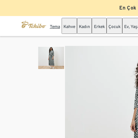
En Çok
Tema
Kahve
Kadın
Erkek
Çocuk
Ev, Ya