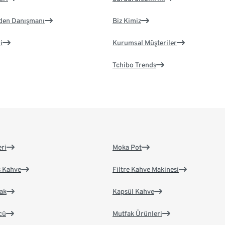
eden Danışmanı
Biz Kimiz
i
Kurumsal Müşteriler
Tchibo Trends
eri
Moka Pot
s Kahve
Filtre Kahve Makinesi
ak
Kapsül Kahve
cü
Mutfak Ürünleri