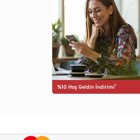
%10 Hoş Geldin İndirimi¹