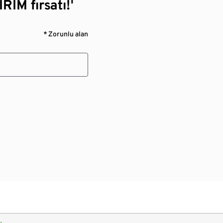
RİM fırsatı!¹
* Zorunlu alan