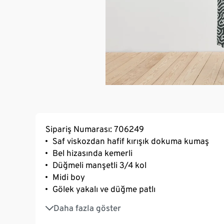
Sipariş Numarası: 706249
Saf viskozdan hafif kırışık dokuma kumaş
Bel hizasında kemerli
Düğmeli manşetli 3/4 kol
Midi boy
Gölek yakalı ve düğme patlı
Optimum uyum için göğüs pensleri
Daha fazla göster
Ön ve arka kısımları bölme dikişli