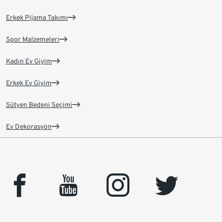
Erkek Pijama Takımı
Spor Malzemeleri
Kadın Ev Giyim
Erkek Ev Giyim
Sütyen Bedeni Seçimi
Ev Dekorasyon
facebook
youtube
instagram
twitter