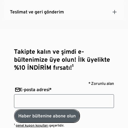
Teslimat ve geri gönderim
Takipte kalın ve şimdi e-
bültenimize üye olun! İlk üyelikte
%10 İNDİRİM fırsatı!¹
* Zorunlu alan
E-posta adresi*
Haber bültenine abone olun
¹
genel kupon koşulları
geçerlidir.