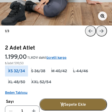
1/3
2 Adet Atlet
1.199,00
KDV dahil
ücretli kargo
TL
₺/adet
599,50
XS 32/34
S 36/38
M 40/42
L 44/46
XL 48/50
XXL 52/54
Beden Tablosu
Sayı
Sepete Ekle