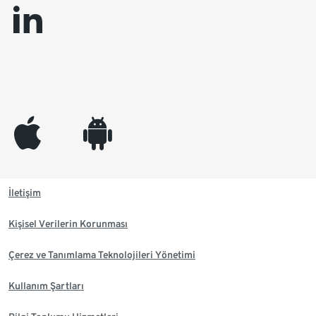
linkedin
appleinc
android
İletişim
Kişisel Verilerin Korunması
Çerez ve Tanımlama Teknolojileri Yönetimi
Kullanım Şartları