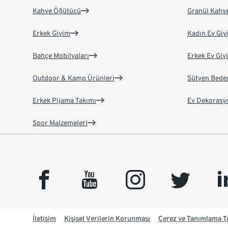
Kahve Öğütücü
Granül Kahv
Erkek Giyim
Kadın Ev Giy
Bahçe Mobilyaları
Erkek Ev Giy
Outdoor & Kamp Ürünleri
Sütyen Bede
Erkek Pijama Takımı
Ev Dekorasy
Spor Malzemeleri
facebook
youtube
instagram
twitter
link
İletişim
Kişisel Verilerin Korunması
Çerez ve Tanımlama Te