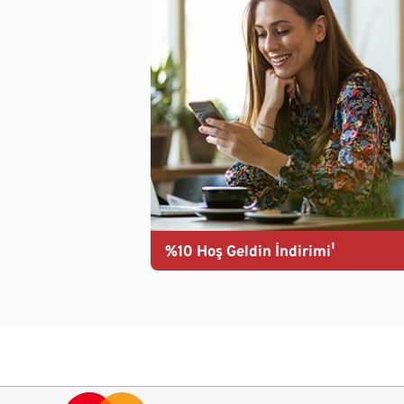
%10 Hoş Geldin İndirimi¹