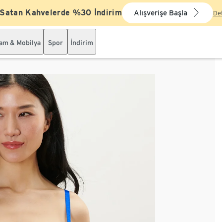
 Satan Kahvelerde %30 İndirim
Alışverişe Başla
De
şam & Mobilya
Spor
İndirim