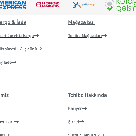
argo & İade
Mağaza bul
zeri ücretsiz kargo
Tchibo Mağazaları
iş süresi 1-2 iş günü
ay İade
imiz
Tchibo Hakkında
Kariyer
avuzları
Şirket
eri
Sürdürülebilirlik