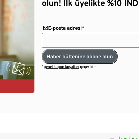
olun! İlk üyelikte %10 İNDİ
E-posta adresi*
Haber bültenine abone olun
¹
genel kupon koşulları
geçerlidir.