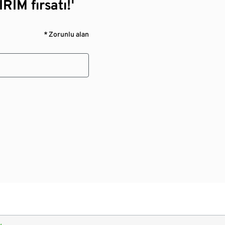
RİM fırsatı!¹
* Zorunlu alan