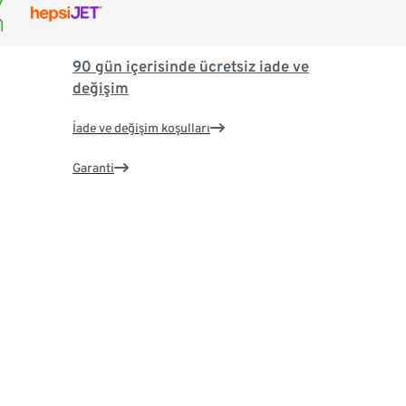
90 gün içerisinde ücretsiz iade ve
değişim
İade ve değişim koşulları
Garanti