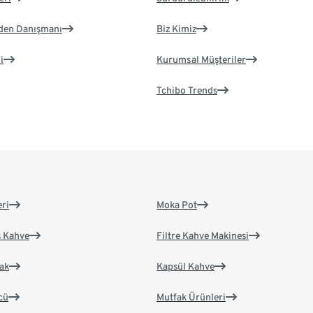
eden Danışmanı
Biz Kimiz
i
Kurumsal Müşteriler
Tchibo Trends
eri
Moka Pot
s Kahve
Filtre Kahve Makinesi
ak
Kapsül Kahve
cü
Mutfak Ürünleri