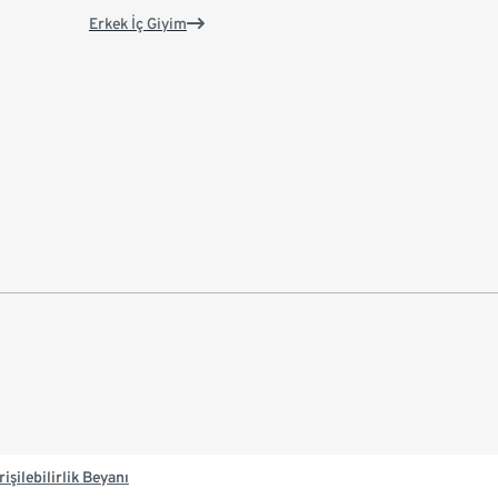
Erkek İç Giyim
rişilebilirlik Beyanı