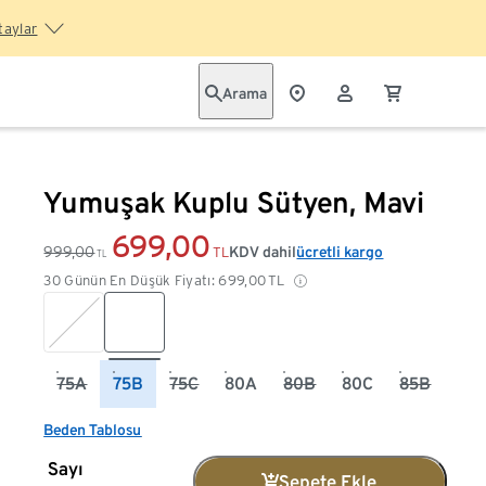
taylar
Arama
Yumuşak Kuplu Sütyen, Mavi
699,00
999,00
KDV dahil
ücretli kargo
TL
TL
30 Günün En Düşük Fiyatı:
699,00
TL
75A
75B
75C
80A
80B
80C
85B
Beden Tablosu
Sayı
Sepete Ekle