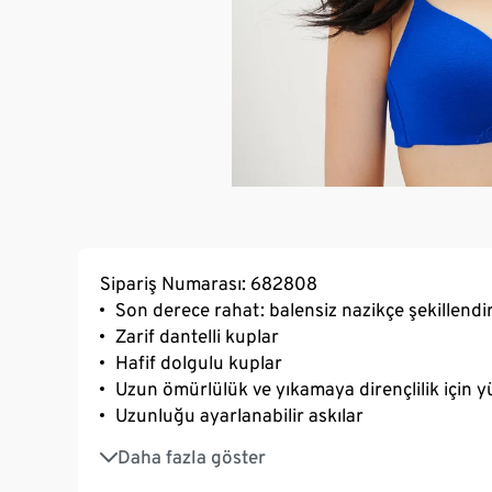
Sipariş Numarası: 682808
Son derece rahat: balensiz nazikçe şekillendir
Zarif dantelli kuplar
Hafif dolgulu kuplar
Uzun ömürlülük ve yıkamaya dirençlilik için yü
Uzunluğu ayarlanabilir askılar
3 kademede ayarlanabilen SoftSeal® kopça
Daha fazla göster