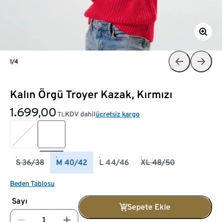
1/4
Kalın Örgü Troyer Kazak, Kırmızı
1.699,00
KDV dahil
ücretsiz kargo
TL
S 36/38
M 40/42
L 44/46
XL 48/50
Beden Tablosu
Sayı
Sepete Ekle