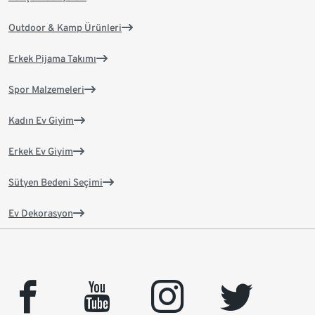
Outdoor & Kamp Ürünleri
Erkek Pijama Takımı
Spor Malzemeleri
Kadın Ev Giyim
Erkek Ev Giyim
Sütyen Bedeni Seçimi
Ev Dekorasyon
facebook
youtube
instagram
twitter