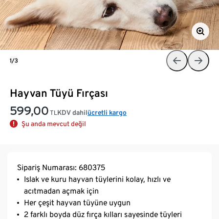
1/3
Hayvan Tüyü Fırçası
599,00
KDV dahil
ücretli kargo
TL
Şu anda mevcut değil
Sipariş Numarası: 680375
Islak ve kuru hayvan tüylerini kolay, hızlı ve
acıtmadan açmak için
Her çeşit hayvan tüyüne uygun
2 farklı boyda düz fırça kılları sayesinde tüyleri