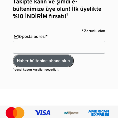
Takipte kalın ve şimdi e-
bültenimize üye olun! İlk üyelikte
%10 İNDİRİM fırsatı!¹
* Zorunlu alan
E-posta adresi*
Haber bültenine abone olun
¹
genel kupon koşulları
geçerlidir.