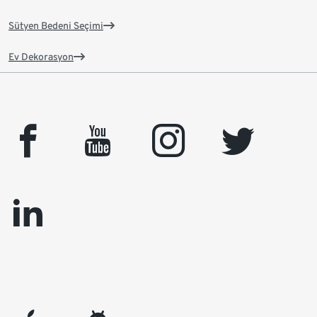
Sütyen Bedeni Seçimi
Ev Dekorasyon
facebook
youtube
instagram
twitter
linkedin