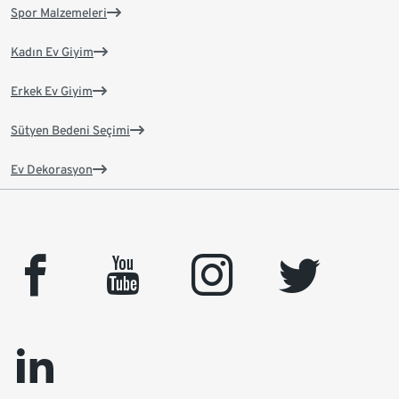
Spor Malzemeleri
Kadın Ev Giyim
Erkek Ev Giyim
Sütyen Bedeni Seçimi
Ev Dekorasyon
facebook
youtube
instagram
twitter
linkedin