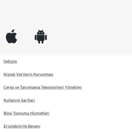
appleinc
android
İletişim
Kişisel Verilerin Korunması
Çerez ve Tanımlama Teknolojileri Yönetimi
Kullanım Şartları
Bilgi Toplumu Hizmetleri
Erişilebilirlik Beyanı