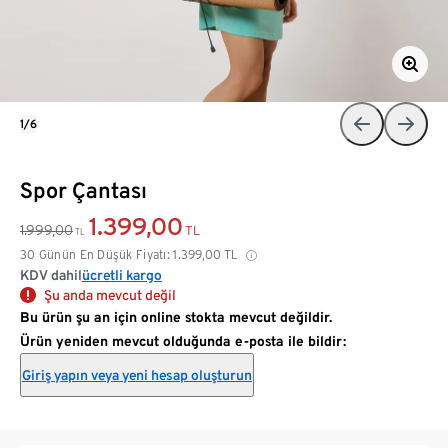
1/6
Spor Çantası
1.399,00
1.999,00
TL
TL
30 Günün En Düşük Fiyatı:
1.399,00
TL
KDV dahil
ücretli kargo
Şu anda mevcut değil
Bu ürün şu an için online stokta mevcut değildir.
Ürün yeniden mevcut olduğunda e-posta ile bildir:
Giriş yapın veya yeni hesap oluşturun