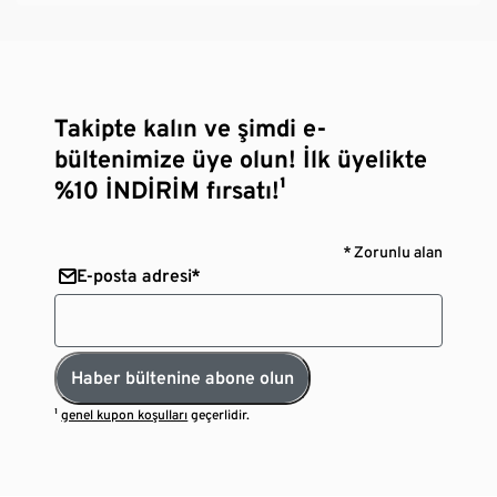
Takipte kalın ve şimdi e-
bültenimize üye olun! İlk üyelikte
%10 İNDİRİM fırsatı!¹
* Zorunlu alan
E-posta adresi*
Haber bültenine abone olun
¹
genel kupon koşulları
geçerlidir.