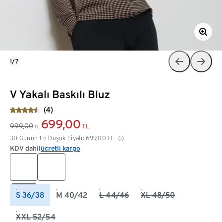
1/7
V Yakalı Baskılı Bluz
(4)
699,00
999,00
TL
TL
30 Günün En Düşük Fiyatı:
699,00
TL
KDV dahil
ücretli kargo
S 36/38
M 40/42
L 44/46
XL 48/50
XXL 52/54