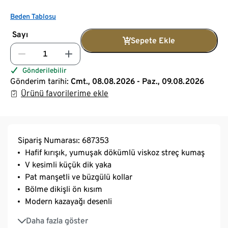
Beden Tablosu
Sayı
Sepete Ekle
Gönderilebilir
Gönderim tarihi:
Cmt., 08.08.2026 - Paz., 09.08.2026
Ürünü favorilerime ekle
Sipariş Numarası: 687353
Hafif kırışık, yumuşak dökümlü viskoz streç kumaş
V kesimli küçük dik yaka
Pat manşetli ve büzgülü kollar
Bölme dikişli ön kısım
Modern kazayağı desenli
Elastanlı: Formunu korur, mükemmel oturur, yüksek
Daha fazla göster
giyim konforu sunar