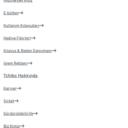
Hizmetlerimiz
E-bülten
Kullanım Kılavuzları
Hediye Fikirleri
Kılavuz & Beden Danışmanı
İşlem Rehberi
Tchibo Hakkında
Kariyer
Şirket
Sürdürülebilirlik
Biz Kimiz