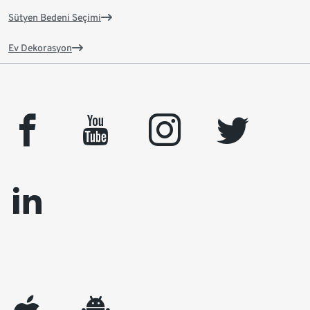
Sütyen Bedeni Seçimi
Ev Dekorasyon
facebook
youtube
instagram
twitter
linkedin