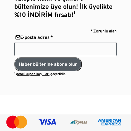
bültenimize üye olun! İlk üyelikte
%10 İNDİRİM fırsatı!¹
* Zorunlu alan
E-posta adresi*
Haber bültenine abone olun
¹
genel kupon koşulları
geçerlidir.