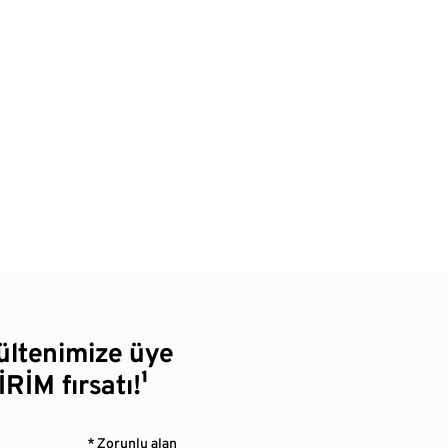
bültenimize üye
RİM fırsatı!¹
* Zorunlu alan