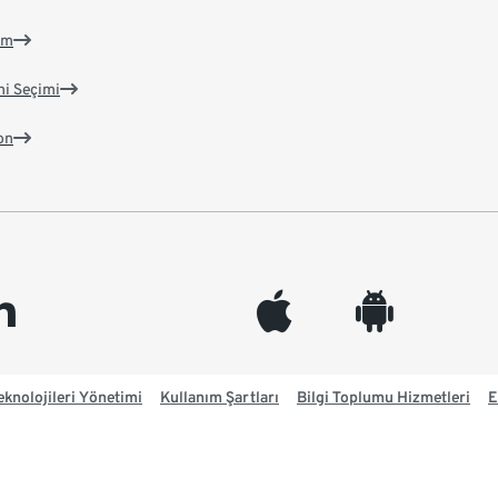
im
ni Seçimi
on
edin
appleinc
android
knolojileri Yönetimi
Kullanım Şartları
Bilgi Toplumu Hizmetleri
E