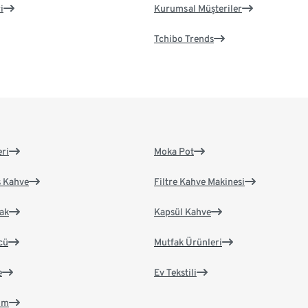
i
Kurumsal Müşteriler
Tchibo Trends
eri
Moka Pot
s Kahve
Filtre Kahve Makinesi
ak
Kapsül Kahve
cü
Mutfak Ürünleri
e
Ev Tekstili
im