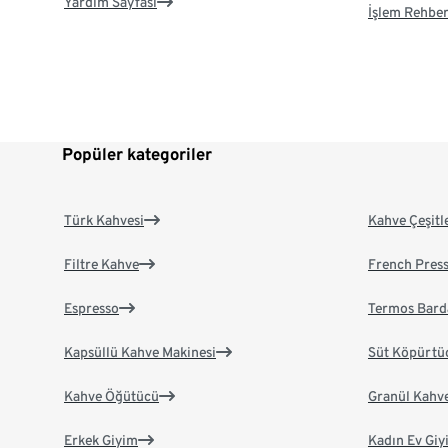
Yardım Sayfası
İşlem Rehber
Popüler kategoriler
Türk Kahvesi
Kahve Çeşitl
Filtre Kahve
French Pres
Espresso
Termos Bard
Kapsüllü Kahve Makinesi
Süt Köpürtü
Kahve Öğütücü
Granül Kahv
Erkek Giyim
Kadın Ev Giy