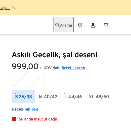
taylar
Arama
Askılı Gecelik, şal deseni
999,00
KDV dahil
ücretli kargo
TL
S 36/38
M 40/42
L 44/46
XL 48/50
Beden Tablosu
Şu anda mevcut değil