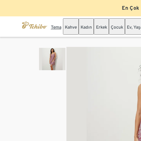
En Çok
Tema
Kahve
Kadın
Erkek
Çocuk
Ev, Ya