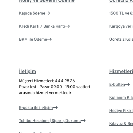
Kolay ve Güvenli Ödeme
Ücretsiz K
Kapıda ödeme
1500 TL ve ü
Kredi Kartı / Banka Kartı
Kargoya veril
BKM ile Ödeme
Ücretsiz Kol
İletişim
Hizmetler
Müşteri Hizmetleri: 444 28 26
E-bülten
Pazartesi - Pazar 09:00 - 19:00 saatleri
arasında hizmet vermektedir
Kullanım Kıl
E-posta ile iletişim
Hediye Fikirl
Tchibo Hesabım | Sipariş Durumu
Kılavuz & B