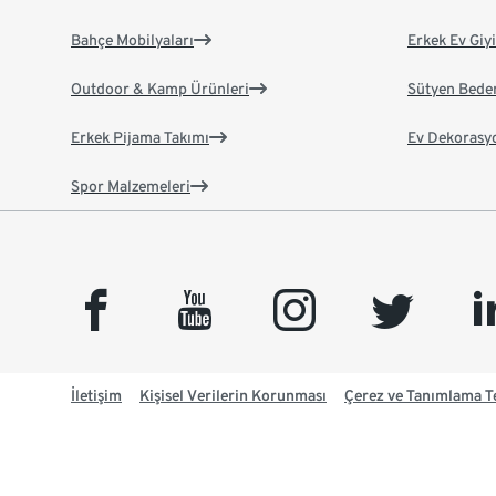
Bahçe Mobilyaları
Erkek Ev Giy
Outdoor & Kamp Ürünleri
Sütyen Bede
Erkek Pijama Takımı
Ev Dekorasy
Spor Malzemeleri
facebook
youtube
instagram
twitter
link
İletişim
Kişisel Verilerin Korunması
Çerez ve Tanımlama Te