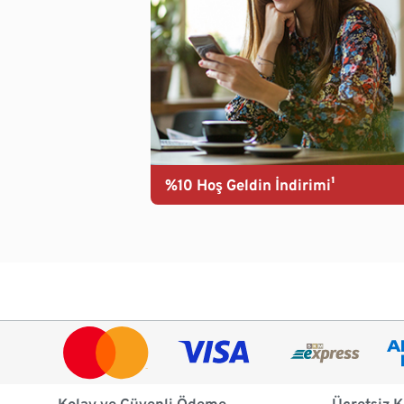
%10 Hoş Geldin İndirimi¹