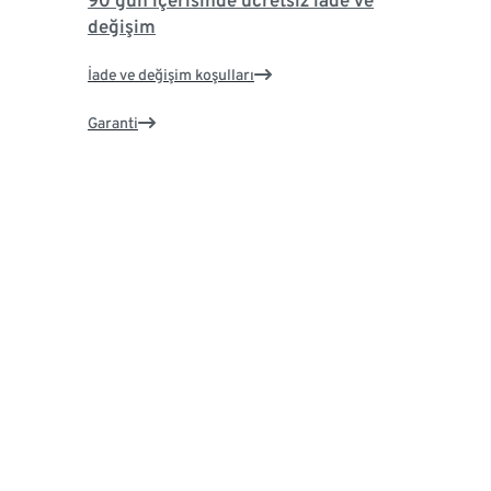
90 gün içerisinde ücretsiz iade ve
değişim
İade ve değişim koşulları
Garanti