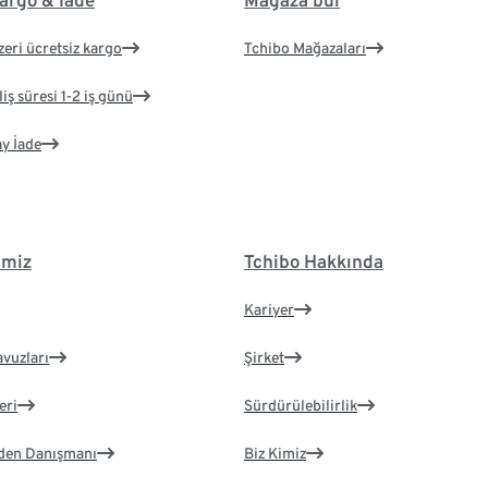
argo & İade
Mağaza bul
zeri ücretsiz kargo
Tchibo Mağazaları
iş süresi 1-2 iş günü
ay İade
imiz
Tchibo Hakkında
Kariyer
avuzları
Şirket
eri
Sürdürülebilirlik
eden Danışmanı
Biz Kimiz