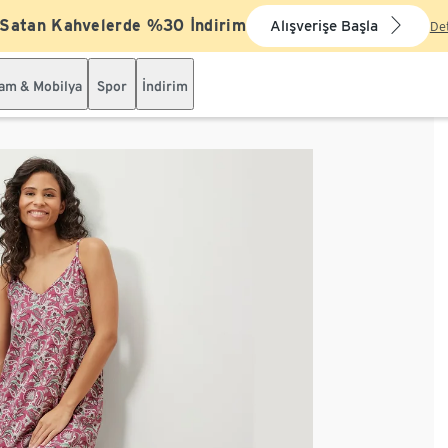
 Satan Kahvelerde %30 İndirim
Alışverişe Başla
De
şam & Mobilya
Spor
İndirim