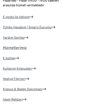
Pazartesi - Pazar 09:00 - 19:00 saatleri
arasında hizmet vermektedir
E-posta ile iletişim
Tchibo Hesabım | Sipariş Durumu
Yardım Sayfası
Hizmetlerimiz
E-bülten
Kullanım Kılavuzları
Hediye Fikirleri
Kılavuz & Beden Danışmanı
İşlem Rehberi