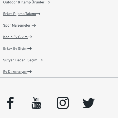
Outdoor & Kamp Ürünleri
Erkek Pijama Takımı
Spor Malzemeleri
Kadın Ev Giyim
Erkek Ev Giyim
Sütyen Bedeni Seçimi
Ev Dekorasyon
facebook
youtube
instagram
twitter