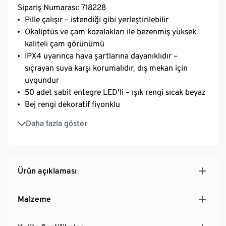
Sipariş Numarası: 718228
Pille çalışır – istendiği gibi yerleştirilebilir
Okaliptüs ve çam kozalakları ile bezenmiş yüksek
kaliteli çam görünümü
IPX4 uyarınca hava şartlarına dayanıklıdır –
sıçrayan suya karşı korumalıdır, dış mekan için
uygundur
50 adet sabit entegre LED'li – ışık rengi sıcak beyaz
Bej rengi dekoratif fiyonklu
Zamanlayıcı fonksiyonlu ve arkada asma halkalı pil
Daha fazla göster
bölmesi, 3 adet LR06 pil dahildir
Ürün açıklaması
Malzeme