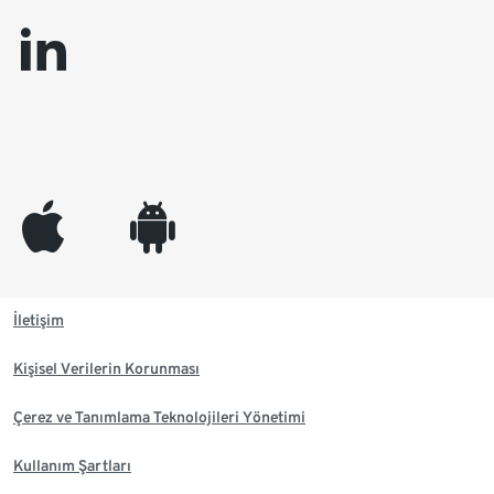
linkedin
appleinc
android
İletişim
Kişisel Verilerin Korunması
Çerez ve Tanımlama Teknolojileri Yönetimi
Kullanım Şartları