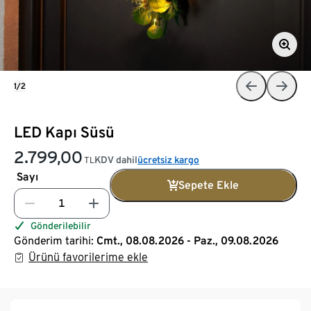
1/2
LED Kapı Süsü
2.799,00
KDV dahil
ücretsiz kargo
TL
Sayı
Sepete Ekle
Gönderilebilir
Gönderim tarihi:
Cmt., 08.08.2026 - Paz., 09.08.2026
Ürünü favorilerime ekle