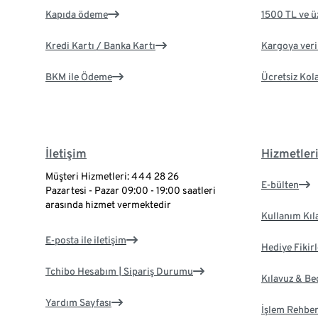
Kapıda ödeme
1500 TL ve ü
Kredi Kartı / Banka Kartı
Kargoya veril
BKM ile Ödeme
Ücretsiz Kol
İletişim
Hizmetler
Müşteri Hizmetleri: 444 28 26
E-bülten
Pazartesi - Pazar 09:00 - 19:00 saatleri
arasında hizmet vermektedir
Kullanım Kıl
E-posta ile iletişim
Hediye Fikirl
Tchibo Hesabım | Sipariş Durumu
Kılavuz & B
Yardım Sayfası
İşlem Rehber