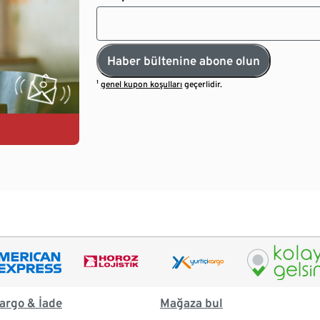
Haber bültenine abone olun
¹
genel kupon koşulları
geçerlidir.
argo & İade
Mağaza bul