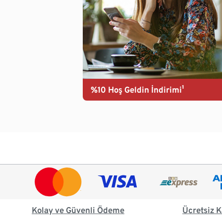
%10 Hoş Geldin İndirimi¹
Kolay ve Güvenli Ödeme
Ücretsiz K