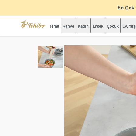
En Çok
Tema
Kahve
Kadın
Erkek
Çocuk
Ev, Ya