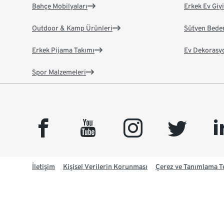
Bahçe Mobilyaları
Erkek Ev Giy
Outdoor & Kamp Ürünleri
Sütyen Bede
Erkek Pijama Takımı
Ev Dekorasy
Spor Malzemeleri
facebook
youtube
instagram
twitter
link
İletişim
Kişisel Verilerin Korunması
Çerez ve Tanımlama Te