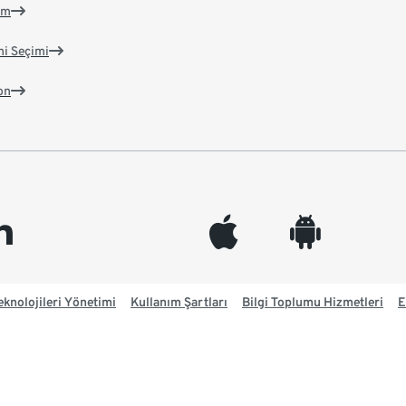
im
ni Seçimi
on
edin
appleinc
android
knolojileri Yönetimi
Kullanım Şartları
Bilgi Toplumu Hizmetleri
E