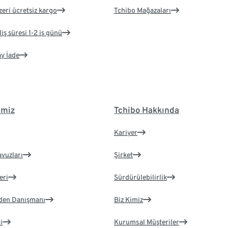
zeri ücretsiz kargo
Tchibo Mağazaları
iş süresi 1-2 iş günü
ay İade
imiz
Tchibo Hakkında
Kariyer
avuzları
Şirket
eri
Sürdürülebilirlik
eden Danışmanı
Biz Kimiz
i
Kurumsal Müşteriler