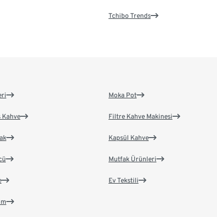
Tchibo Trends
eri
Moka Pot
s Kahve
Filtre Kahve Makinesi
ak
Kapsül Kahve
cü
Mutfak Ürünleri
e
Ev Tekstili
im