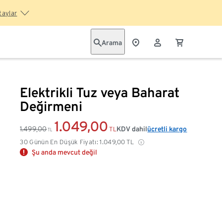
taylar
Arama
Elektrikli Tuz veya Baharat
Değirmeni
1.049,00
1.499,00
KDV dahil
ücretli kargo
TL
TL
30 Günün En Düşük Fiyatı:
1.049,00
TL
Şu anda mevcut değil