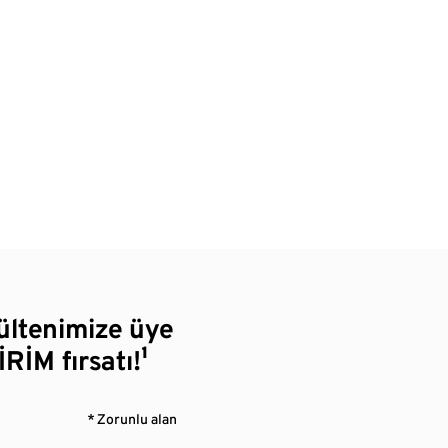
bültenimize üye
RİM fırsatı!¹
* Zorunlu alan