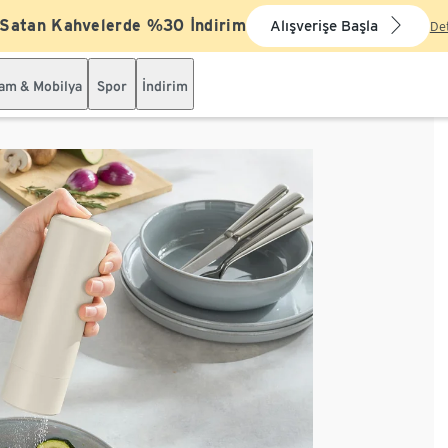
 Satan Kahvelerde %30 İndirim
Alışverişe Başla
De
şam & Mobilya
Spor
İndirim