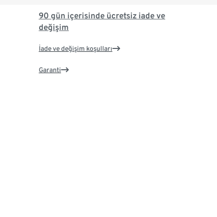
90 gün içerisinde ücretsiz iade ve
değişim
İade ve değişim koşulları
Garanti