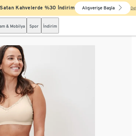
 Satan Kahvelerde %30 İndirim
Alışverişe Başla
De
şam & Mobilya
Spor
İndirim