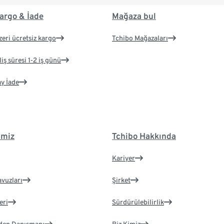
argo & İade
Mağaza bul
zeri ücretsiz kargo
Tchibo Mağazaları
iş süresi 1-2 iş günü
ay İade
imiz
Tchibo Hakkında
Kariyer
avuzları
Şirket
eri
Sürdürülebilirlik