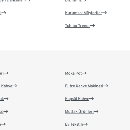
eden Danışmanı
Biz Kimiz
i
Kurumsal Müşteriler
Tchibo Trends
eri
Moka Pot
s Kahve
Filtre Kahve Makinesi
ak
Kapsül Kahve
cü
Mutfak Ürünleri
e
Ev Tekstili