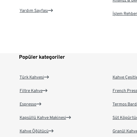
Kılavuz & B
Yardım Sayfası
İşlem Rehber
Popüler kategoriler
Türk Kahvesi
Kahve Çeşitl
Filtre Kahve
French Pres
Espresso
Termos Bard
Kapsüllü Kahve Makinesi
Süt Köpürtü
Kahve Öğütücü
Granül Kahv