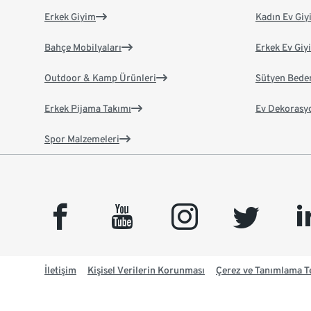
Erkek Giyim
Kadın Ev Giy
Bahçe Mobilyaları
Erkek Ev Giy
Outdoor & Kamp Ürünleri
Sütyen Bede
Erkek Pijama Takımı
Ev Dekorasy
Spor Malzemeleri
facebook
youtube
instagram
twitter
link
İletişim
Kişisel Verilerin Korunması
Çerez ve Tanımlama Te