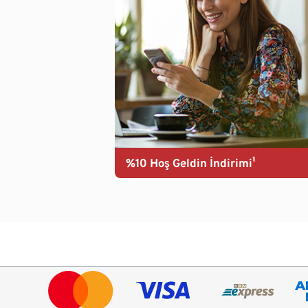
%10 Hoş Geldin İndirimi¹