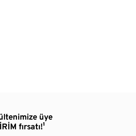
bültenimize üye
RİM fırsatı!¹