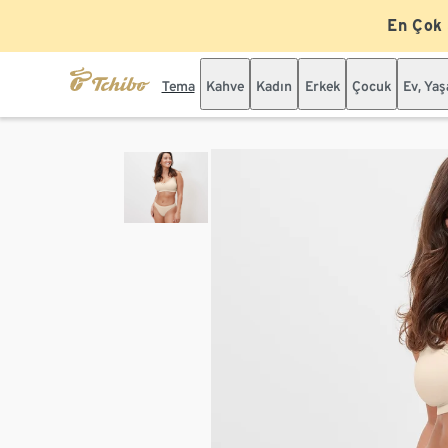
En Çok
Tema
Kahve
Kadın
Erkek
Çocuk
Ev, Ya