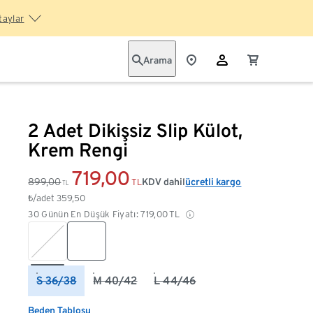
taylar
Arama
2 Adet Dikişsiz Slip Külot,
Krem Rengi
719,00
899,00
KDV dahil
ücretli kargo
TL
TL
₺/adet
359,50
30 Günün En Düşük Fiyatı:
719,00
TL
S 36/38
M 40/42
L 44/46
Beden Tablosu